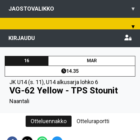
JAOSTOVALIKKO
▾
▾
KIRJAUDU
16
MAR
14.35
JK U14 (s. 11)
,
U14 alkusarja lohko 6
VG-62 Yellow - TPS Stounit
Naantali
Otteluennakko
Otteluraportti