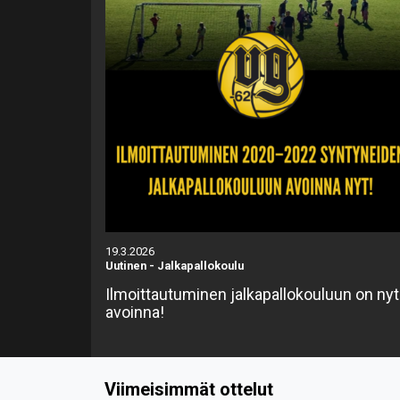
19.3.2026
Uutinen
-
Jalkapallokoulu
Ilmoittautuminen jalkapallokouluun on nyt
avoinna!
Viimeisimmät ottelut