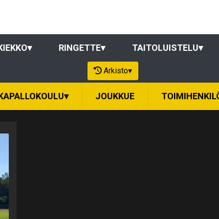
KIEKKO
▾
RINGETTE
▾
TAITOLUISTELU
▾
Arkisto
▾
KAPALLOKOULU
▾
JOUKKUE
TOIMIHENKIL