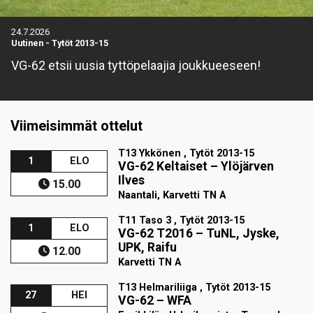
24.7.2026
Uutinen
-
Tytöt 2013-15
VG-62 etsii uusia tyttöpelaajia joukkueeseen!
Viimeisimmät ottelut
T13 Ykkönen , Tytöt 2013-15
1
ELO
VG-62 Keltaiset
–
Ylöjärven
Ilves
15.00
Naantali, Karvetti TN A
T11 Taso 3 , Tytöt 2013-15
1
ELO
VG-62 T2016
–
TuNL, Jyske,
UPK, Raifu
12.00
Karvetti TN A
T13 Helmariliiga , Tytöt 2013-15
27
HEI
VG-62
–
WFA