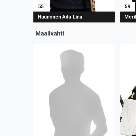
55
59
Huunonen Ada-Lina
Meri
Maalivahti