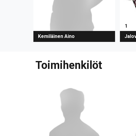
1
Jalov
Kemiläinen Aino
Toimihenkilöt