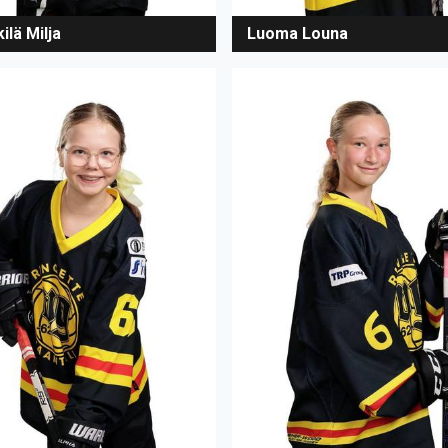
ilä Milja
Luoma Louna