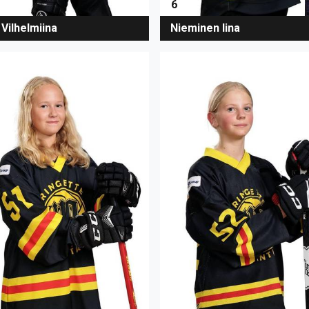
6
 Vilhelmiina
Nieminen Iina