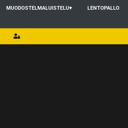
MUODOSTELMALUISTELU
▾
LENTOPALLO