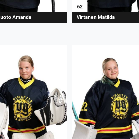
62
luoto Amanda
Virtanen Matilda