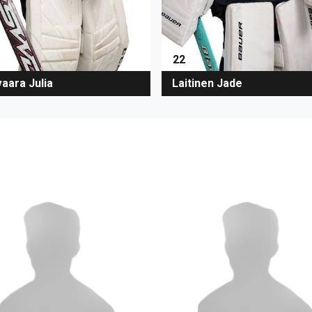
22
aara Julia
Laitinen Jade