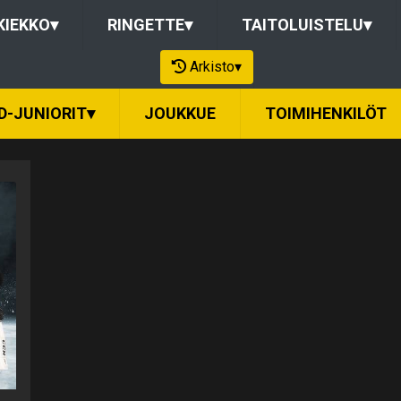
KIEKKO
▾
RINGETTE
▾
TAITOLUISTELU
▾
Arkisto
▾
D-JUNIORIT
▾
JOUKKUE
TOIMIHENKILÖT