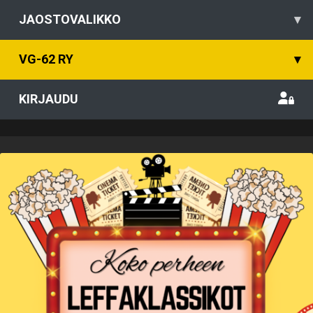
JAOSTOVALIKKO
▾
VG-62 RY
▾
KIRJAUDU