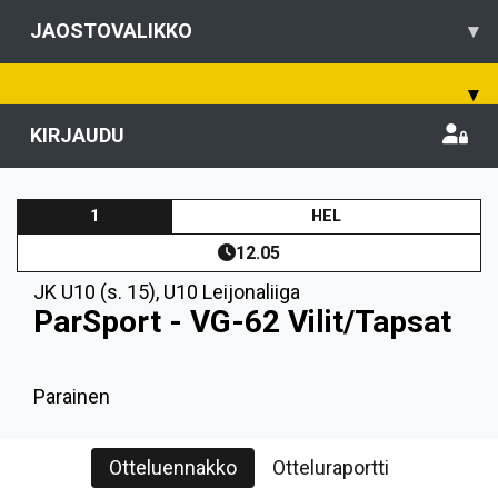
JAOSTOVALIKKO
▾
▾
KIRJAUDU
1
HEL
12.05
JK U10 (s. 15)
,
U10 Leijonaliiga
ParSport - VG-62 Vilit/Tapsat
Parainen
Otteluennakko
Otteluraportti