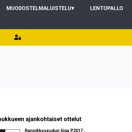
MUODOSTELMALUISTELU
▾
LENTOPALLO
oukkueen ajankohtaiset ottelut
Rannikkoseudun liiga P2017 ,