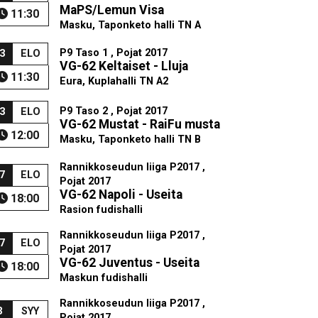
MaPS/Lemun Visa
11:30
Masku, Taponketo halli TN A
P9 Taso 1 , Pojat 2017
3
ELO
VG-62 Keltaiset - Lluja
11:30
Eura, Kuplahalli TN A2
P9 Taso 2 , Pojat 2017
3
ELO
VG-62 Mustat - RaiFu musta
12:00
Masku, Taponketo halli TN B
Rannikkoseudun liiga P2017 ,
7
ELO
Pojat 2017
VG-62 Napoli - Useita
18:00
Rasion fudishalli
Rannikkoseudun liiga P2017 ,
7
ELO
Pojat 2017
VG-62 Juventus - Useita
18:00
Maskun fudishalli
Rannikkoseudun liiga P2017 ,
3
SYY
Pojat 2017