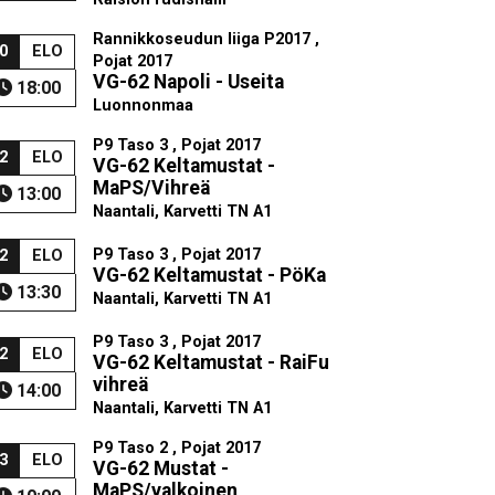
Rannikkoseudun liiga P2017 ,
0
ELO
Pojat 2017
VG-62 Napoli - Useita
18:00
Luonnonmaa
P9 Taso 3 , Pojat 2017
2
ELO
VG-62 Keltamustat -
MaPS/Vihreä
13:00
Naantali, Karvetti TN A1
P9 Taso 3 , Pojat 2017
2
ELO
VG-62 Keltamustat - PöKa
13:30
Naantali, Karvetti TN A1
P9 Taso 3 , Pojat 2017
2
ELO
VG-62 Keltamustat - RaiFu
vihreä
14:00
Naantali, Karvetti TN A1
P9 Taso 2 , Pojat 2017
3
ELO
VG-62 Mustat -
MaPS/valkoinen