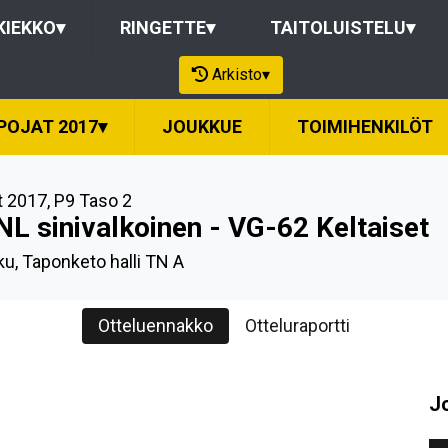
KIEKKO
▾
RINGETTE
▾
TAITOLUISTELU
▾
Arkisto
▾
POJAT 2017
▾
JOUKKUE
TOIMIHENKILÖT
t 2017
,
P9 Taso 2
NL sinivalkoinen - VG-62 Keltaiset
u, Taponketo halli TN A
Otteluennakko
Otteluraportti
J