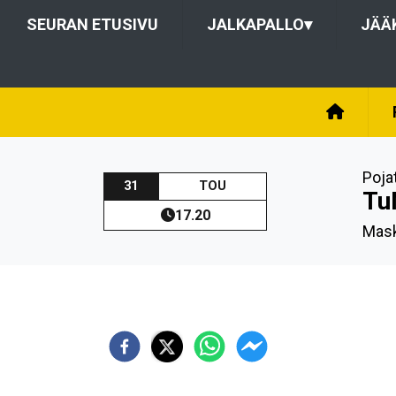
SEURAN ETUSIVU
JALKAPALLO
▾
JÄÄ
Poja
31
TOU
Tu
17.20
Mask