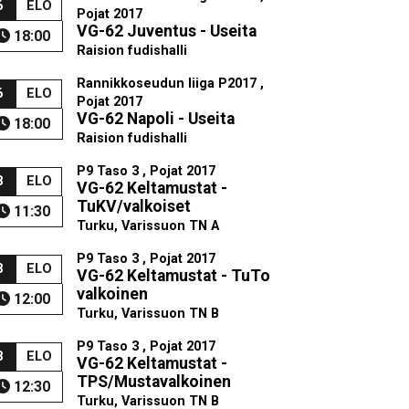
6
ELO
Pojat 2017
VG-62 Juventus - Useita
18:00
Raision fudishalli
Rannikkoseudun liiga P2017 ,
6
ELO
Pojat 2017
VG-62 Napoli - Useita
18:00
Raision fudishalli
P9 Taso 3 , Pojat 2017
8
ELO
VG-62 Keltamustat -
TuKV/valkoiset
11:30
Turku, Varissuon TN A
P9 Taso 3 , Pojat 2017
8
ELO
VG-62 Keltamustat - TuTo
valkoinen
12:00
Turku, Varissuon TN B
P9 Taso 3 , Pojat 2017
8
ELO
VG-62 Keltamustat -
TPS/Mustavalkoinen
12:30
Turku, Varissuon TN B