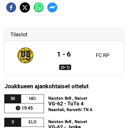
Tilastot
1 - 6
FC RP
(0-1)
Joukkueen ajankohtaiset ottelut
Naisten 8v8 , Naiset
30
HEI
VG-62 - TuTo 4
19:45
Naantali, Karvetti TN A
Naisten 8v8 , Naiset
3
ELO
VG-62 - Jyske