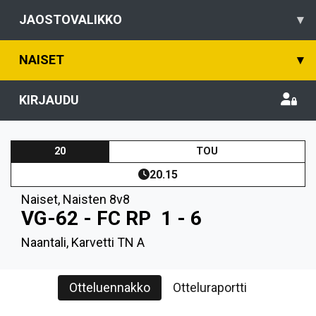
JAOSTOVALIKKO
▾
NAISET
▾
KIRJAUDU
20
TOU
20.15
Naiset
,
Naisten 8v8
VG-62 - FC RP
1 - 6
Naantali, Karvetti TN A
Otteluennakko
Otteluraportti