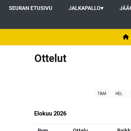
SEURAN ETUSIVU
JALKAPALLO
▾
JÄÄ
Ottelut
TAM
HEL
Elokuu
2026
Pvm
Ottelu
Paikk