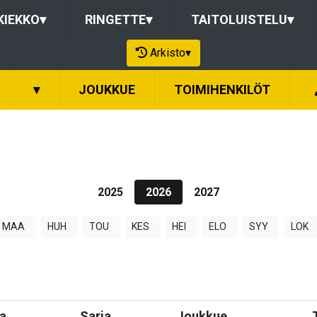
KIEKKO
▾
RINGETTE
▾
TAITOLUISTELU
▾
Arkisto
▾
▾
JOUKKUE
TOIMIHENKILÖT
2025
2026
2027
MAA
HUH
TOU
KES
HEI
ELO
SYY
LOK
a
Sarja
Joukkue