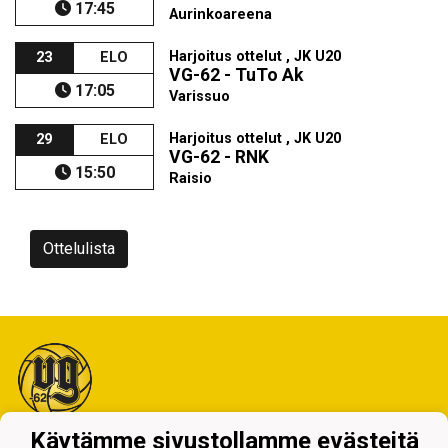
17:45
Aurinkoareena
Harjoitus ottelut , JK U20
23
ELO
VG-62 - TuTo Ak
17:05
Varissuo
Harjoitus ottelut , JK U20
29
ELO
VG-62 - RNK
15:50
Raisio
Ottelulista
Käytämme sivustollamme evästeitä