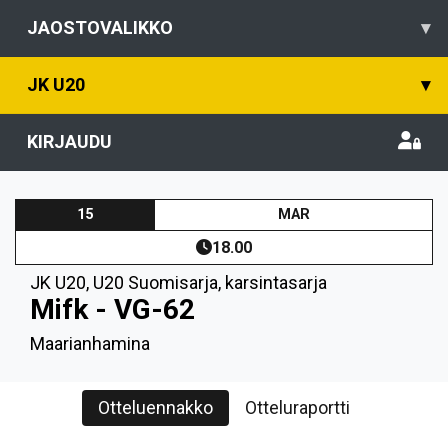
JAOSTOVALIKKO
▾
JK U20
▾
KIRJAUDU
15
MAR
18.00
JK U20
,
U20 Suomisarja, karsintasarja
Mifk - VG-62
Maarianhamina
Otteluennakko
Otteluraportti