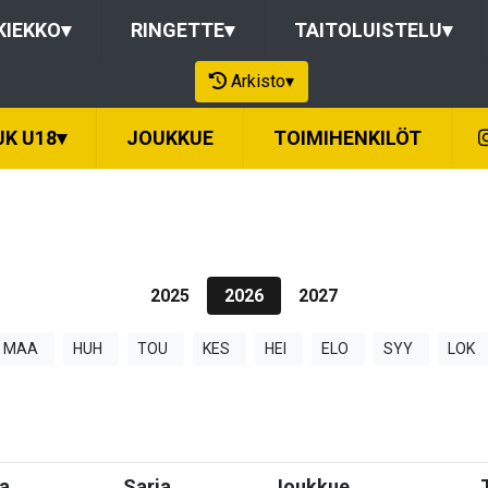
KIEKKO
▾
RINGETTE
▾
TAITOLUISTELU
▾
Arkisto
▾
JK U18
▾
JOUKKUE
TOIMIHENKILÖT
2025
2026
2027
MAA
HUH
TOU
KES
HEI
ELO
SYY
LOK
a
Sarja
Joukkue