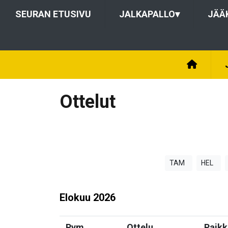
SEURAN ETUSIVU
JALKAPALLO
▾
JÄÄ
Ottelut
TAM
HEL
Elokuu
2026
Pvm
Ottelu
Paikk