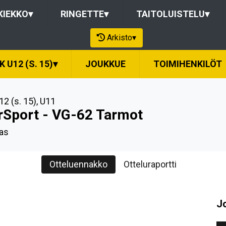
KIEKKO
▾
RINGETTE
▾
TAITOLUISTELU
▾
Arkisto
▾
K U12 (S. 15)
▾
JOUKKUE
TOIMIHENKILÖT
12 (s. 15)
,
U11
rSport - VG-62 Tarmot
as
Otteluennakko
Otteluraportti
J