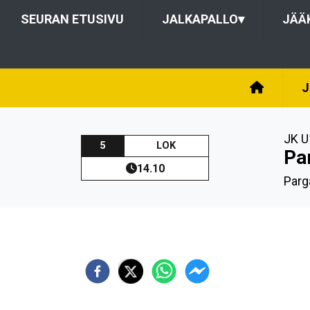
SEURAN ETUSIVU
JALKAPALLO
▾
JÄÄ
J
JK U
5
LOK
Pa
14.10
Parg