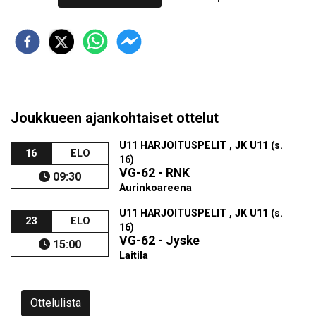
Joukkueen ajankohtaiset ottelut
U11 HARJOITUSPELIT , JK U11 (s.
16
ELO
16)
VG-62 - RNK
09:30
Aurinkoareena
U11 HARJOITUSPELIT , JK U11 (s.
23
ELO
16)
VG-62 - Jyske
15:00
Laitila
Ottelulista