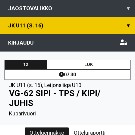
JAOSTOVALIKKO
▾
JK U11 (S. 16)
▾
KIRJAUDU
12
LOK
07.30
JK U11 (s. 16)
,
Leijonaliiga U10
VG-62 SIPI - TPS / KIPI/
JUHIS
Kuparivuori
Otteluennakko
Otteluraportti