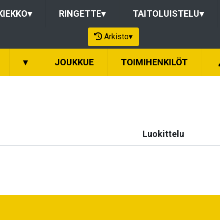
KIEKKO
▾
RINGETTE
▾
TAITOLUISTELU
▾
Arkisto
▾
▾
JOUKKUE
TOIMIHENKILÖT
Luokittelu