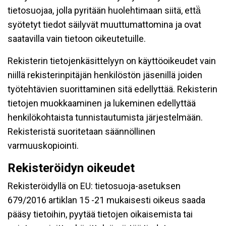
tietosuojaa, jolla pyritään huolehtimaan siitä, että̈
syötetyt tiedot säilyvät muuttumattomina ja ovat
saatavilla vain tietoon oikeutetuille.
Rekisterin tietojenkäsittelyyn on käyttöoikeudet vain
niillä rekisterinpitäjän henkilöstön jäsenillä joiden
työtehtävien suorittaminen sitä edellyttää. Rekisterin
tietojen muokkaaminen ja lukeminen edellyttää
henkilökohtaista tunnistautumista järjestelmään.
Rekisteristä suoritetaan säännöllinen
varmuuskopiointi.
Rekisteröidyn oikeudet
Rekisteröidyllä on EU: tietosuoja-asetuksen
679/2016 artiklan 15 -21 mukaisesti oikeus saada
pääsy tietoihin, pyytää tietojen oikaisemista tai