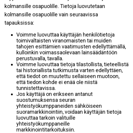
kolmansille osapuolille. Tietoja luovutetaan
kolmansille osapuolille vain seuraavissa
tapauksissa:
Voimme luovuttaa käyttäjän henkilötietoja
toimivaltaisten viranomaisten tai muiden
tahojen esittämien vaatimusten edellyttämällä,
kulloinkin voimassaolevaan lainsäädäntöön
perustuvalla, tavalla.
Voimme luovuttaa tietoja tilastollista, tieteellistä
tai historiallista tutkimusta varten edellyttäen,
että tiedot on muutettu sellaiseen muotoon,
että tiedon kohde ei enää ole niistä
tunnistettavissa.
Jos käyttäjä on erikseen antanut
suostumuksensa seuran
yhteistyökumppaneiden sähköiseen
suoramarkkinointiin, voidaan käyttäjän tietoja
luovuttaa tarkoin valituille
yhteistyökumppaneille
markkinointitarkoituksiin.