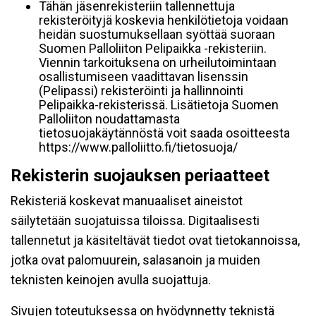
Tähän jäsenrekisteriin tallennettuja
rekisteröityjä koskevia henkilötietoja voidaan
heidän suostumuksellaan syöttää suoraan
Suomen Palloliiton Pelipaikka -rekisteriin.
Viennin tarkoituksena on urheilutoimintaan
osallistumiseen vaadittavan lisenssin
(Pelipassi) rekisteröinti ja hallinnointi
Pelipaikka-rekisterissä. Lisätietoja Suomen
Palloliiton noudattamasta
tietosuojakäytännöstä voit saada osoitteesta
https://www.palloliitto.fi/tietosuoja/
Rekisterin suojauksen periaatteet
Rekisteriä koskevat manuaaliset aineistot
säilytetään suojatuissa tiloissa. Digitaalisesti
tallennetut ja käsiteltävät tiedot ovat tietokannoissa,
jotka ovat palomuurein, salasanoin ja muiden
teknisten keinojen avulla suojattuja.
Sivujen toteutuksessa on hyödynnetty teknistä