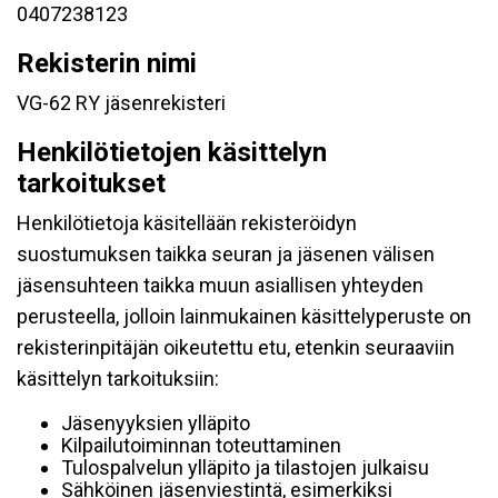
0407238123
Rekisterin nimi
VG-62 RY jäsenrekisteri
Henkilötietojen käsittelyn
tarkoitukset
Henkilötietoja käsitellään rekisteröidyn
suostumuksen taikka seuran ja jäsenen välisen
jäsensuhteen taikka muun asiallisen yhteyden
perusteella, jolloin lainmukainen käsittelyperuste on
rekisterinpitäjän oikeutettu etu, etenkin seuraaviin
käsittelyn tarkoituksiin:
Jäsenyyksien ylläpito
Kilpailutoiminnan toteuttaminen
Tulospalvelun ylläpito ja tilastojen julkaisu
Sähköinen jäsenviestintä, esimerkiksi