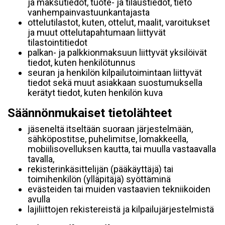
ja maksutiedot, tuote- ja tilaustiedot, tieto
vanhempainvastuunkantajasta
ottelutilastot, kuten, ottelut, maalit, varoitukset
ja muut ottelutapahtumaan liittyvät
tilastointitiedot
palkan- ja palkkionmaksuun liittyvät yksilöivät
tiedot, kuten henkilötunnus
seuran ja henkilön kilpailutoimintaan liittyvät
tiedot sekä muut asiakkaan suostumuksella
kerätyt tiedot, kuten henkilön kuva
Säännönmukaiset tietolähteet
jäseneltä itseltään suoraan järjestelmään,
sähköpostitse, puhelimitse, lomakkeella,
mobiilisovelluksen kautta, tai muulla vastaavalla
tavalla,
rekisterinkäsittelijän (pääkäyttäjä) tai
toimihenkilön (ylläpitäjä) syöttäminä
evästeiden tai muiden vastaavien tekniikoiden
avulla
lajiliittojen rekistereistä ja kilpailujärjestelmistä