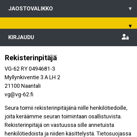
JAOSTOVALIKKO
▾
▾
KIRJAUDU
Rekisterinpitäjä
VG-62 RY 0494681-3
Myllynkiventie 3 A LH 2
21100 Naantali
vg@vg-62.fi
Seura toimii rekisterinpitäjänä niille henkilötiedoille,
joita keräämme seuran toimintaan osallistuvista.
Rekisterinpitäjä on vastuussa sille annetuista
henkilötiedoista ja niiden käsittelystä. Tietosuojassa