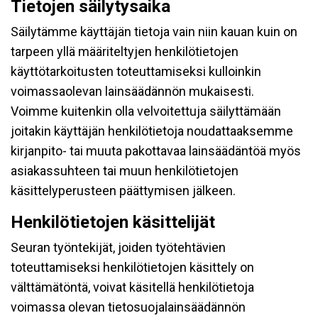
Tietojen säilytysaika
Säilytämme käyttäjän tietoja vain niin kauan kuin on
tarpeen yllä määriteltyjen henkilötietojen
käyttötarkoitusten toteuttamiseksi kulloinkin
voimassaolevan lainsäädännön mukaisesti.
Voimme kuitenkin olla velvoitettuja säilyttämään
joitakin käyttäjän henkilötietoja noudattaaksemme
kirjanpito- tai muuta pakottavaa lainsäädäntöä myös
asiakassuhteen tai muun henkilötietojen
käsittelyperusteen päättymisen jälkeen.
Henkilötietojen käsittelijät
Seuran työntekijät, joiden työtehtävien
toteuttamiseksi henkilötietojen käsittely on
välttämätöntä, voivat käsitellä henkilötietoja
voimassa olevan tietosuojalainsäädännön