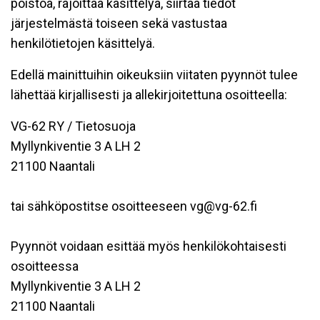
poistoa, rajoittaa käsittelyä, siirtää tiedot
järjestelmästä toiseen sekä vastustaa
henkilötietojen käsittelyä.
Edellä mainittuihin oikeuksiin viitaten pyynnöt tulee
lähettää kirjallisesti ja allekirjoitettuna osoitteella:
VG-62 RY / Tietosuoja
Myllynkiventie 3 A LH 2
21100 Naantali
tai sähköpostitse osoitteeseen vg@vg-62.fi
Pyynnöt voidaan esittää myös henkilökohtaisesti
osoitteessa
Myllynkiventie 3 A LH 2
21100 Naantali