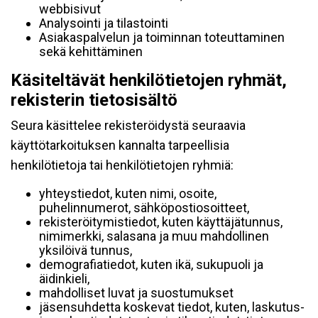
webbisivut
Analysointi ja tilastointi
Asiakaspalvelun ja toiminnan toteuttaminen
sekä kehittäminen
Käsiteltävät henkilötietojen ryhmät,
rekisterin tietosisältö
Seura käsittelee rekisteröidystä seuraavia
käyttötarkoituksen kannalta tarpeellisia
henkilötietoja tai henkilötietojen ryhmiä:
yhteystiedot, kuten nimi, osoite,
puhelinnumerot, sähköpostiosoitteet,
rekisteröitymistiedot, kuten käyttäjätunnus,
nimimerkki, salasana ja muu mahdollinen
yksilöivä tunnus,
demografiatiedot, kuten ikä, sukupuoli ja
äidinkieli,
mahdolliset luvat ja suostumukset
jäsensuhdetta koskevat tiedot, kuten, laskutus-