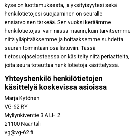
kyse on luottamuksesta, ja yksityisyytesi sekä
henkilötietojesi suojaaminen on seuralle
ensiarvoisen tärkeää. Sen vuoksi keräämme
henkilötietojasi vain niissä määrin, kuin tarvitsemme
niitä ylläpitääksemme ja hoitaaksemme suhdetta
seuran toimintaan osallistuviin. Tässä
tietosuojaselosteessa on käsitelty niitä periaatteita,
joita seura toteuttaa henkilötietoja käsittelyssä.
Yhteyshenkilö henkilötietojen
käsittelyä koskevissa asioissa
Marja Kytönen
VG-62 RY
Myllynkiventie 3 A LH 2
21100 Naantali
vg@vg-62.fi