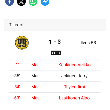
Tilastot
1 - 3
Ilves B3
(1-1)
1
'
Maali
Keskinen Veikko
35
'
Maali
Jokinen Jerry
54
'
Maali
Taylor Jimi
63
'
Maali
Laakkonen Alpo