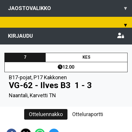
JAOSTOVALIKKO
▾
▾
KIRJAUDU
7
KES
12.00
B17-pojat
,
P17 Kakkonen
VG-62 - Ilves B3
1 - 3
Naantali, Karvetti TN
Otteluennakko
Otteluraportti