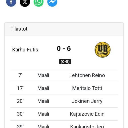
Tilastot
0 - 6
Karhu-Futis
(0-5)
7
'
Maali
Lehtonen Reino
17
'
Maali
Meritalo Totti
20
'
Maali
Jokinen Jerry
30
'
Maali
Kajtazovic Edin
39
'
Maali
Kankaristo Jeri