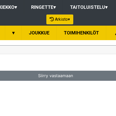
KIEKKO
▾
RINGETTE
▾
TAITOLUISTELU
▾
Arkisto
▾
▾
JOUKKUE
TOIMIHENKILÖT