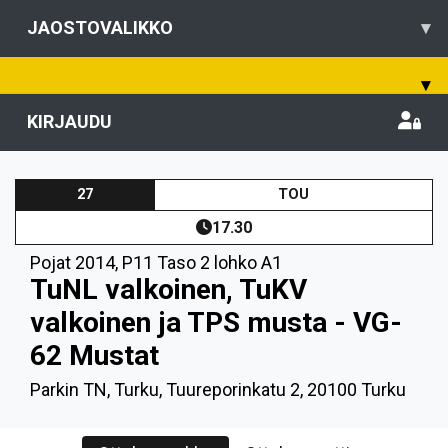
JAOSTOVALIKKO
▾
▾
KIRJAUDU
27
TOU
17.30
Pojat 2014
,
P11 Taso 2 lohko A1
TuNL valkoinen, TuKV
valkoinen ja TPS musta - VG-
62 Mustat
Parkin TN, Turku, Tuureporinkatu 2, 20100 Turku