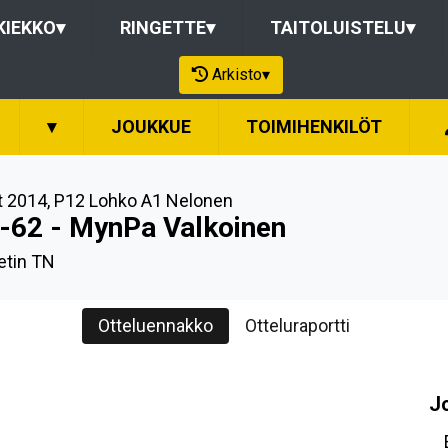
KIEKKO
▾
RINGETTE
▾
TAITOLUISTELU
▾
Arkisto
▾
▾
JOUKKUE
TOIMIHENKILÖT
t 2014
,
P12 Lohko A1 Nelonen
-62 - MynPa Valkoinen
etin TN
Otteluennakko
Otteluraportti
J