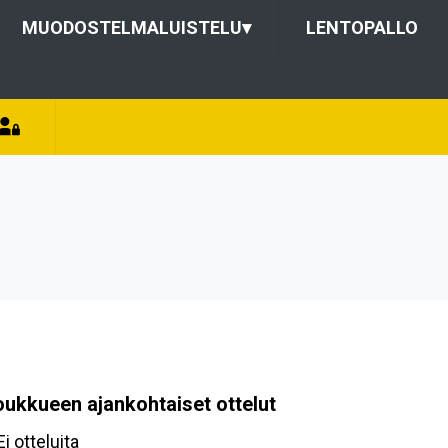
MUODOSTELMALUISTELU
▾
LENTOPALLO
oukkueen ajankohtaiset ottelut
Ei otteluita