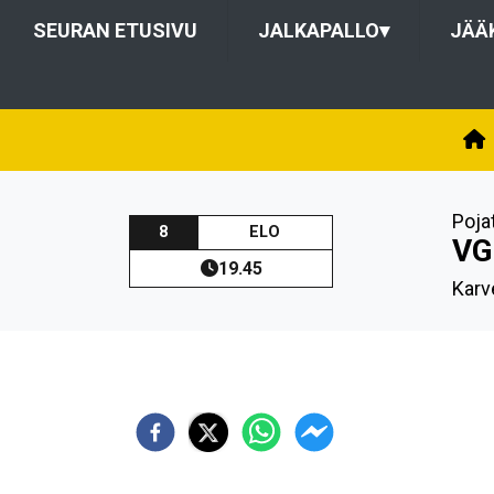
SEURAN ETUSIVU
JALKAPALLO
▾
JÄÄ
Poja
8
ELO
VG
19.45
Karv