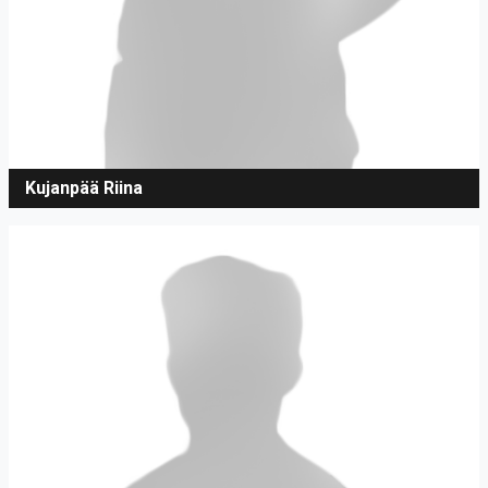
Kujanpää Riina