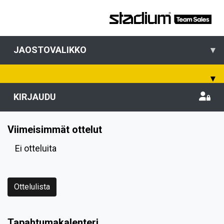
JAOSTOVALIKKO
▾
▾
KIRJAUDU
Viimeisimmät ottelut
Ei otteluita
Ottelulista
Tapahtumakalenteri