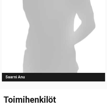
Saarni Anu
Toimihenkilöt