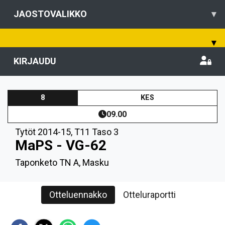
JAOSTOVALIKKO
▾
▾
KIRJAUDU
8
KES
09.00
Tytöt 2014-15
,
T11 Taso 3
MaPS - VG-62
Taponketo TN A, Masku
Otteluennakko
Otteluraportti