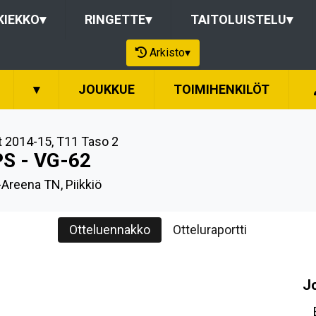
KIEKKO
▾
RINGETTE
▾
TAITOLUISTELU
▾
Arkisto
▾
▾
JOUKKUE
TOIMIHENKILÖT
t 2014-15
,
T11 Taso 2
PS - VG-62
Areena TN, Piikkiö
Otteluennakko
Otteluraportti
J