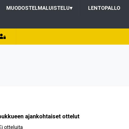
MUODOSTELMALUISTELU
▾
LENTOPALLO
oukkueen ajankohtaiset ottelut
Ei otteluita