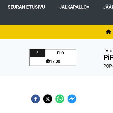
SEURAN ETUSIVU
JALKAPALLO
▾
JÄÄ
Tytö
5
ELO
Pi
17.00
POP-