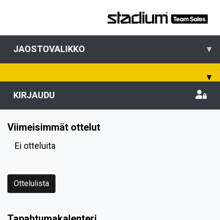
JAOSTOVALIKKO
▾
▾
KIRJAUDU
Viimeisimmät ottelut
Ei otteluita
Ottelulista
Tapahtumakalenteri