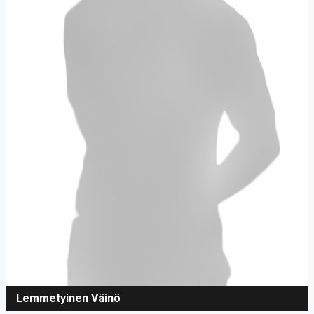
Lemmetyinen Väinö