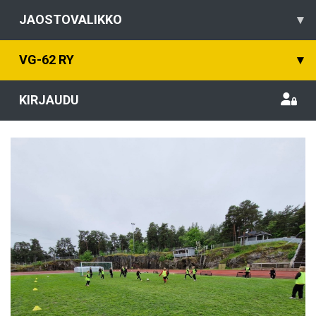
JAOSTOVALIKKO
▾
VG-62 RY
▾
KIRJAUDU