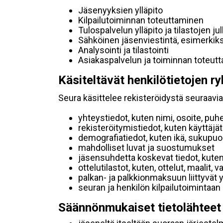
Jäsenyyksien ylläpito
Kilpailutoiminnan toteuttaminen
Tulospalvelun ylläpito ja tilastojen ju
Sähköinen jäsenviestintä, esimerkik
Analysointi ja tilastointi
Asiakaspalvelun ja toiminnan toteut
Käsiteltävät henkilötietojen ry
Seura käsittelee rekisteröidystä seuraavia 
yhteystiedot, kuten nimi, osoite, puh
rekisteröitymistiedot, kuten käyttäj
demografiatiedot, kuten ikä, sukupuoli 
mahdolliset luvat ja suostumukset
jäsensuhdetta koskevat tiedot, kuten
ottelutilastot, kuten, ottelut, maalit,
palkan- ja palkkionmaksuun liittyvät 
seuran ja henkilön kilpailutoimintaan
Säännönmukaiset tietolähteet