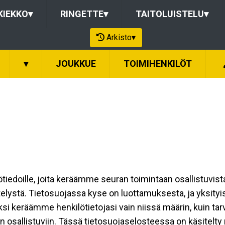
KIEKKO
▾
RINGETTE
▾
TAITOLUISTELU
▾
Arkisto
▾
▾
JOUKKUE
TOIMIHENKILÖT
ilötiedoille, joita keräämme seuran toimintaan osallistuvist
ttelystä. Tietosuojassa kyse on luottamuksesta, ja yksity
ksi keräämme henkilötietojasi vain niissä määrin, kuin ta
allistuviin. Tässä tietosuojaselosteessa on käsitelty nii