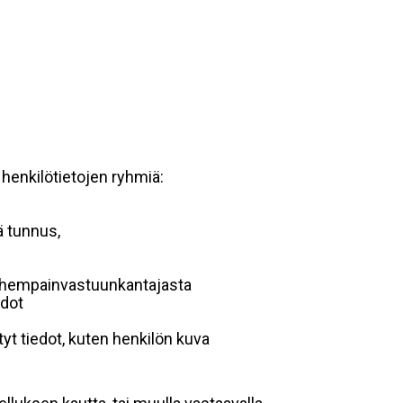
 henkilötietojen ryhmiä:
ä tunnus,
 vanhempainvastuunkantajasta
edot
yt tiedot, kuten henkilön kuva