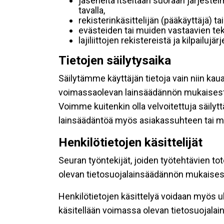
jäseneltä itseltään suoraan järjestel
tavalla,
rekisterinkäsittelijän (pääkäyttäjä) ta
evästeiden tai muiden vastaavien tek
lajiliittojen rekistereistä ja kilpailujä
Tietojen säilytysaika
Säilytämme käyttäjän tietoja vain niin kau
voimassaolevan lainsäädännön mukaisest
Voimme kuitenkin olla velvoitettuja säily
lainsäädäntöä myös asiakassuhteen tai mu
Henkilötietojen käsittelijät
Seuran työntekijät, joiden työtehtävien to
olevan tietosuojalainsäädännön mukaisesti
Henkilötietojen käsittelyä voidaan myös ul
käsitellään voimassa olevan tietosuojala