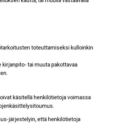
lluksen kautta, tai muulla vastaavalla
ötarkoitusten toteuttamiseksi kulloinkin
 kirjanpito- tai muuta pakottavaa
een.
oivat käsitellä henkilötietoja voimassa
tojenkäsittelysitoumus.
-järjestelyin, että henkilötietoja