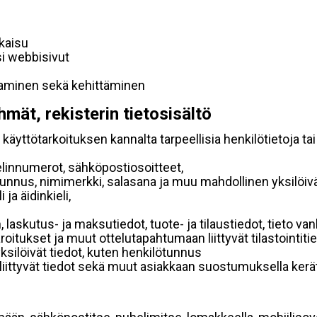
lkaisu
si webbisivut
taminen sekä kehittäminen
hmät, rekisterin tietosisältö
käyttötarkoituksen kannalta tarpeellisia henkilötietoja tai
elinnumerot, sähköpostiosoitteet,
ätunnus, nimimerkki, salasana ja muu mahdollinen yksilöiv
ja äidinkieli,
, laskutus- ja maksutiedot, tuote- ja tilaustiedot, tieto
 varoitukset ja muut ottelutapahtumaan liittyvät tilastointiti
yksilöivät tiedot, kuten henkilötunnus
 liittyvät tiedot sekä muut asiakkaan suostumuksella kerät