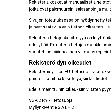
Rekisteriä koskevat manuaaliset aineistot s
jotka ovat palomuurein, salasanoin ja muid
Sivujen toteutuksessa on hyödynnetty tekni
ja ovat saatavilla vain tietoon oikeutetuille.
Rekisterin tietojenkäsittelyyn on käyttöoik
edellyttää. Rekisterin tietojen muokkaami
suoritetaan säännöllinen varmuuskopiointi
Rekisteröidyn oikeudet
Rekisteröidyllä on EU: tietosuoja-asetukse
poistoa, rajoittaa käsittelyä, siirtää tiedo
Edellä mainittuihin oikeuksiin viitaten pyynn
VG-62 RY / Tietosuoja
Myllynkiventie 3 A LH 2