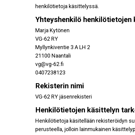
henkilötietoja käsittelyssä.
Yhteyshenkilö henkilötietojen 
Marja Kytönen
VG-62 RY
Myllynkiventie 3 A LH 2
21100 Naantali
vg@vg-62.fi
0407238123
Rekisterin nimi
VG-62 RY jäsenrekisteri
Henkilötietojen käsittelyn tar
Henkilötietoja käsitellään rekisteröidyn 
perusteella, jolloin lainmukainen käsittelyp