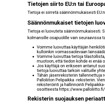
Tietojen siirto EU:n tai Euroo
Tietoja ei siirretä säännönmukaisesti EU:n
Säännönmukaiset tietojen luo
Tietoja ei luovuteta säännönmukaisesti. Se
kolmansille osapuolille vain seuraavissa 
Voimme luovuttaa käyttäjän henkilöti
kulloinkin voimassaolevaan lainsäädän
Voimme luovuttaa tietoja tilastollista,
muotoon, että tiedon kohde ei enää ol
Jos käyttäjä on erikseen antanut s
tietoja luovuttaa tarkoin valituille y
Tähän jäsenrekisteriin tallennettuja
Palloliiton Pelipaikka -rekisteriin. V
rekisteröinti ja hallinnointi Pelipai
osoitteesta https://www.palloliitto.fi
Rekisterin suojauksen periaat