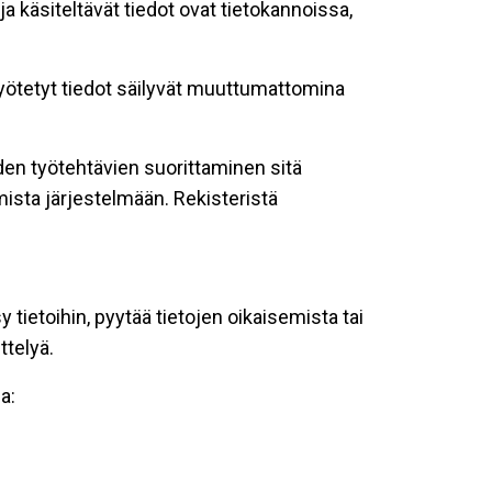
ja käsiteltävät tiedot ovat tietokannoissa,
 syötetyt tiedot säilyvät muuttumattomina
oiden työtehtävien suorittaminen sitä
ista järjestelmään. Rekisteristä
tietoihin, pyytää tietojen oikaisemista tai
ttelyä.
a: