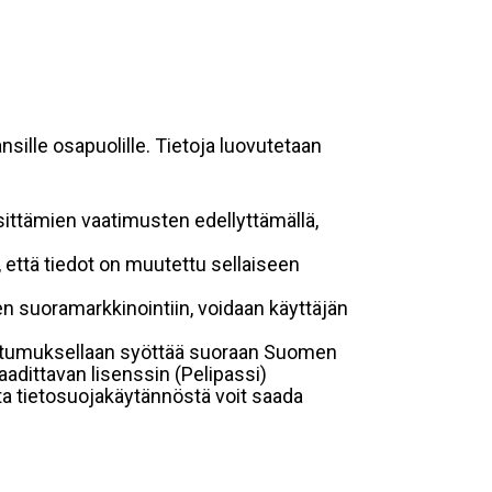
sille osapuolille. Tietoja luovutetaan
sittämien vaatimusten edellyttämällä,
n, että tiedot on muutettu sellaiseen
suoramarkkinointiin, voidaan käyttäjän
suostumuksellaan syöttää suoraan Suomen
aadittavan lisenssin (Pelipassi)
sta tietosuojakäytännöstä voit saada