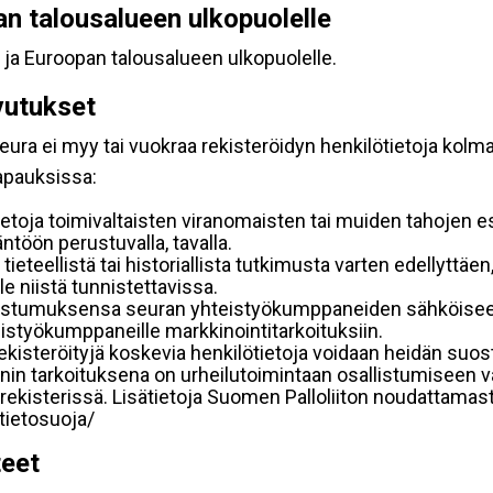
pan talousalueen ulkopuolelle
 ja Euroopan talousalueen ulkopuolelle.
vutukset
ura ei myy tai vuokraa rekisteröidyn henkilötietoja kolman
tapauksissa:
etoja toimivaltaisten viranomaisten tai muiden tahojen e
töön perustuvalla, tavalla.
 tieteellistä tai historiallista tutkimusta varten edellyttäe
e niistä tunnistettavissa.
uostumuksensa seuran yhteistyökumppaneiden sähköiseen 
hteistyökumppaneille markkinointitarkoituksiin.
 rekisteröityjä koskevia henkilötietoja voidaan heidän 
iennin tarkoituksena on urheilutoimintaan osallistumiseen v
kka-rekisterissä. Lisätietoja Suomen Palloliiton noudattama
/tietosuoja/
teet