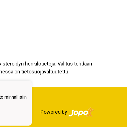
kisteröidyn henkilötietoja. Valitus tehdään
omessa on tietosuojavaltuutettu.
iminnallisiin
Powered by