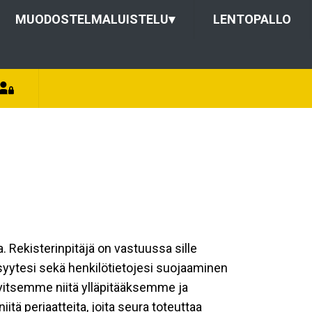
MUODOSTELMALUISTELU
▾
LENTOPALLO
a. Rekisterinpitäjä on vastuussa sille
isyytesi sekä henkilötietojesi suojaaminen
rvitsemme niitä ylläpitääksemme ja
tä periaatteita, joita seura toteuttaa