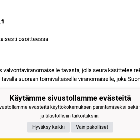
fi
aisesti osoitteessa
s valvontaviranomaiselle tavasta, jolla seura käsittelee re
tavalla suoraan toimivaltaiselle viranomaiselle, joka Su
Käytämme sivustollamme evästeitä
ustollamme evästeitä käyttökokemuksen parantamiseksi sekä to
ja tilastollisiin tarkoituksiin.
Hyväksy kaikki
Vain pakolliset