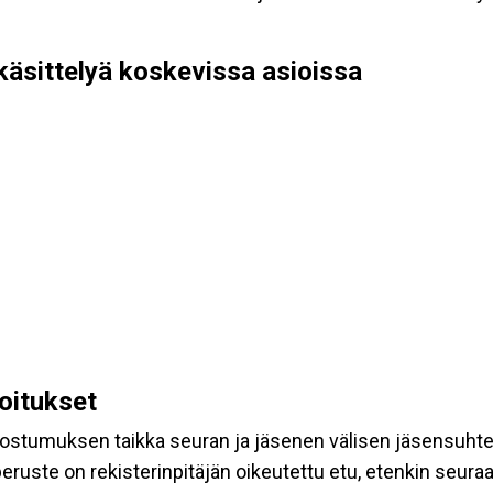
käsittelyä koskevissa asioissa
koitukset
suostumuksen taikka seuran ja jäsenen välisen jäsensuht
eruste on rekisterinpitäjän oikeutettu etu, etenkin seuraav