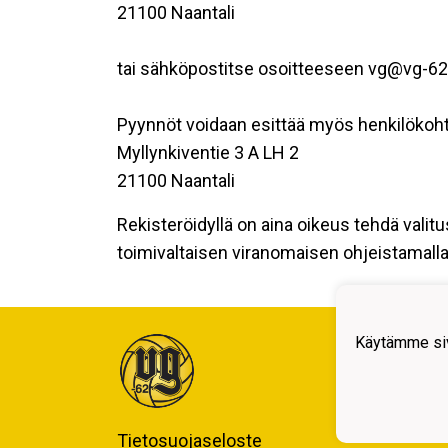
21100 Naantali
tai sähköpostitse osoitteeseen vg@vg-62.
Pyynnöt voidaan esittää myös henkilökoht
Myllynkiventie 3 A LH 2
21100 Naantali
Rekisteröidyllä on aina oikeus tehdä valitu
toimivaltaisen viranomaisen ohjeistamalla 
Käytämme siv
Tietosuojaseloste