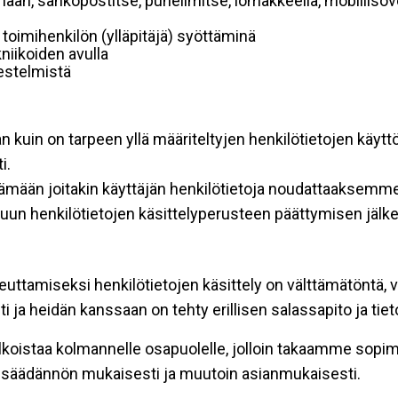
mään, sähköpostitse, puhelimitse, lomakkeella, mobiilisove
i toimihenkilön (ylläpitäjä) syöttäminä
niikoiden avulla
rjestelmistä
an kuin on tarpeen yllä määriteltyjen henkilötietojen käytt
i.
ttämään joitakin käyttäjän henkilötietoja noudattaaksemme
un henkilötietojen käsittelyperusteen päättymisen jälk
teuttamiseksi henkilötietojen käsittely on välttämätöntä, v
 ja heidän kanssaan on tehty erillisen salassapito ja tie
koistaa kolmannelle osapuolelle, jolloin takaamme sopimus
insäädännön mukaisesti ja muutoin asianmukaisesti.