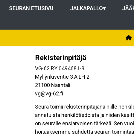
SEURAN ETUSIVU
JALKAPALLO
▾
JÄÄ
Rekisterinpitäjä
VG-62 RY 0494681-3
Myllynkiventie 3 A LH 2
21100 Naantali
vg@vg-62.fi
Seura toimii rekisterinpitäjänä niille henk
annetuista henkilötiedoista ja niiden käsi
on seuralle ensiarvoisen tärkeää. Sen vuo
hoitaaksemme suhdetta seuran toimintaan os