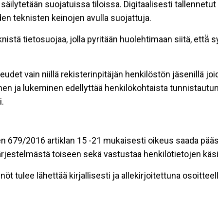
äilytetään suojatuissa tiloissa. Digitaalisesti tallennetut 
en teknisten keinojen avulla suojattuja.
stä tietosuojaa, jolla pyritään huolehtimaan siitä, että̈
eudet vain niillä rekisterinpitäjän henkilöstön jäsenillä j
nen ja lukeminen edellyttää henkilökohtaista tunnistautum
.
n 679/2016 artiklan 15 -21 mukaisesti oikeus saada pääsy 
t järjestelmästä toiseen sekä vastustaa henkilötietojen käsi
öt tulee lähettää kirjallisesti ja allekirjoitettuna osoitteell