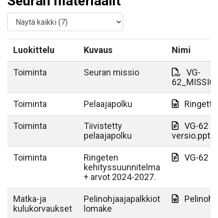
Seuran materiaalit
Luokittelu
Kuvaus
Nimi
Toiminta
Seuran missio
VG-
62_MISSIO
Toiminta
Pelaajapolku
Ringette
Toiminta
Tiivistetty
VG-62 Ri
pelaajapolku
versio.pptx
Toiminta
Ringeten
VG-62 Ri
kehityssuunnitelma
+ arvot 2024-2027.
Matka-ja
Pelinohjaajapalkkiot
Pelinohj
kulukorvaukset
lomake