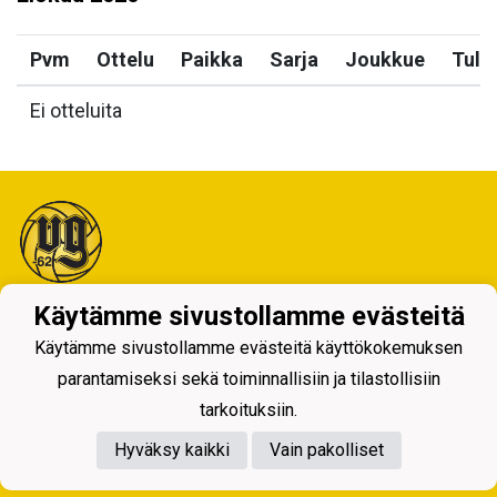
Pvm
Ottelu
Paikka
Sarja
Joukkue
Tulo
Ei otteluita
Käytämme sivustollamme evästeitä
Tietosuojaseloste
Käytämme sivustollamme evästeitä käyttökokemuksen
parantamiseksi sekä toiminnallisiin ja tilastollisiin
tarkoituksiin.
Hyväksy kaikki
Vain pakolliset
Powered by