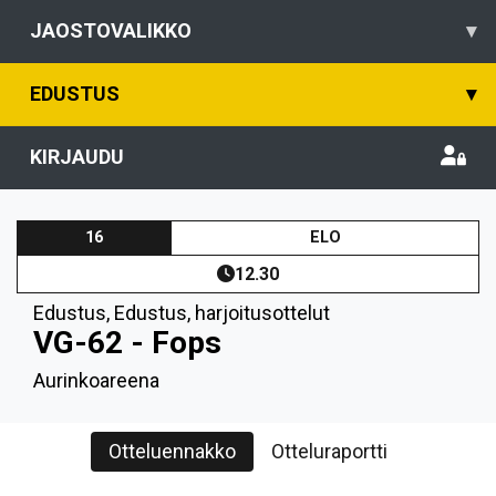
JAOSTOVALIKKO
▾
EDUSTUS
▾
KIRJAUDU
16
ELO
12.30
Edustus
,
Edustus, harjoitusottelut
VG-62 - Fops
Aurinkoareena
Otteluennakko
Otteluraportti