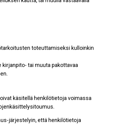
lluksen kautta, tai muulla vastaavalla
ötarkoitusten toteuttamiseksi kulloinkin
 kirjanpito- tai muuta pakottavaa
een.
oivat käsitellä henkilötietoja voimassa
tojenkäsittelysitoumus.
-järjestelyin, että henkilötietoja