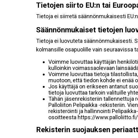
Tietojen siirto EU:n tai Euroo
Tietoja ei siirretä säännönmukaisesti EU:n
Säännönmukaiset tietojen luo
Tietoja ei luovuteta säännönmukaisesti. Se
kolmansille osapuolille vain seuraavissa 
Voimme luovuttaa käyttäjän henkilöti
kulloinkin voimassaolevaan lainsäädän
Voimme luovuttaa tietoja tilastollista,
muotoon, että tiedon kohde ei enää ol
Jos käyttäjä on erikseen antanut s
tietoja luovuttaa tarkoin valituille y
Tähän jäsenrekisteriin tallennettuja
Palloliiton Pelipaikka -rekisteriin. V
rekisteröinti ja hallinnointi Pelipai
osoitteesta https://www.palloliitto.fi
Rekisterin suojauksen periaat