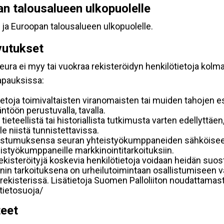
pan talousalueen ulkopuolelle
 ja Euroopan talousalueen ulkopuolelle.
vutukset
ura ei myy tai vuokraa rekisteröidyn henkilötietoja kolman
tapauksissa:
etoja toimivaltaisten viranomaisten tai muiden tahojen e
töön perustuvalla, tavalla.
 tieteellistä tai historiallista tutkimusta varten edellyttäe
e niistä tunnistettavissa.
uostumuksensa seuran yhteistyökumppaneiden sähköiseen 
hteistyökumppaneille markkinointitarkoituksiin.
 rekisteröityjä koskevia henkilötietoja voidaan heidän 
iennin tarkoituksena on urheilutoimintaan osallistumiseen v
kka-rekisterissä. Lisätietoja Suomen Palloliiton noudattama
/tietosuoja/
teet