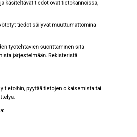
ja käsiteltävät tiedot ovat tietokannoissa,
 syötetyt tiedot säilyvät muuttumattomina
oiden työtehtävien suorittaminen sitä
ista järjestelmään. Rekisteristä
tietoihin, pyytää tietojen oikaisemista tai
ttelyä.
a: