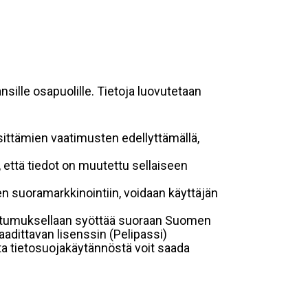
sille osapuolille. Tietoja luovutetaan
sittämien vaatimusten edellyttämällä,
n, että tiedot on muutettu sellaiseen
suoramarkkinointiin, voidaan käyttäjän
suostumuksellaan syöttää suoraan Suomen
aadittavan lisenssin (Pelipassi)
sta tietosuojakäytännöstä voit saada