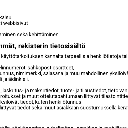
lkaisu
si webbisivut
taminen sekä kehittäminen
hmät, rekisterin tietosisältö
käyttötarkoituksen kannalta tarpeellisia henkilötietoja tai
elinnumerot, sähköpostiosoitteet,
ätunnus, nimimerkki, salasana ja muu mahdollinen yksilöiv
ja äidinkieli,
, laskutus- ja maksutiedot, tuote- ja tilaustiedot, tieto
 varoitukset ja muut ottelutapahtumaan liittyvät tilastointiti
yksilöivät tiedot, kuten henkilötunnus
 liittyvät tiedot sekä muut asiakkaan suostumuksella kerät