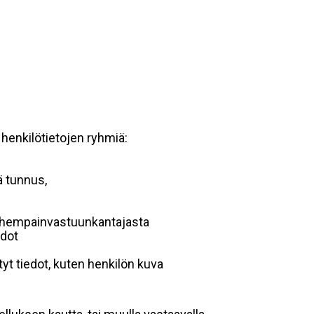
 henkilötietojen ryhmiä:
ä tunnus,
 vanhempainvastuunkantajasta
edot
yt tiedot, kuten henkilön kuva