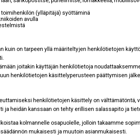
mään, sähköpostitse, puhelimitse, lomakkeella, mobiilisove
i toimihenkilön (ylläpitäjä) syöttäminä
niikoiden avulla
rjestelmistä
an kuin on tarpeen yllä määriteltyjen henkilötietojen käytt
i.
ttämään joitakin käyttäjän henkilötietoja noudattaaksemme
un henkilötietojen käsittelyperusteen päättymisen jälk
teuttamiseksi henkilötietojen käsittely on välttämätöntä, v
 ja heidän kanssaan on tehty erillisen salassapito ja tie
koistaa kolmannelle osapuolelle, jolloin takaamme sopimus
insäädännön mukaisesti ja muutoin asianmukaisesti.