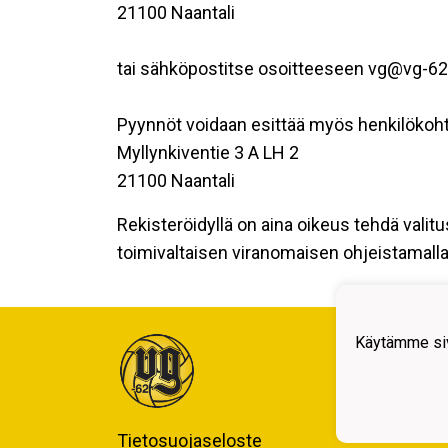
21100 Naantali
tai sähköpostitse osoitteeseen vg@vg-62.
Pyynnöt voidaan esittää myös henkilökoht
Myllynkiventie 3 A LH 2
21100 Naantali
Rekisteröidyllä on aina oikeus tehdä valitu
toimivaltaisen viranomaisen ohjeistamalla 
Käytämme siv
Tietosuojaseloste