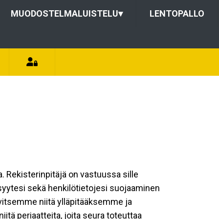
MUODOSTELMALUISTELU
▾
LENTOPALLO
a. Rekisterinpitäjä on vastuussa sille
isyytesi sekä henkilötietojesi suojaaminen
rvitsemme niitä ylläpitääksemme ja
tä periaatteita, joita seura toteuttaa