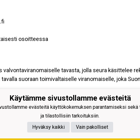
fi
aisesti osoitteessa
s valvontaviranomaiselle tavasta, jolla seura käsittelee re
tavalla suoraan toimivaltaiselle viranomaiselle, joka Su
Käytämme sivustollamme evästeitä
ustollamme evästeitä käyttökokemuksen parantamiseksi sekä to
ja tilastollisiin tarkoituksiin.
Hyväksy kaikki
Vain pakolliset