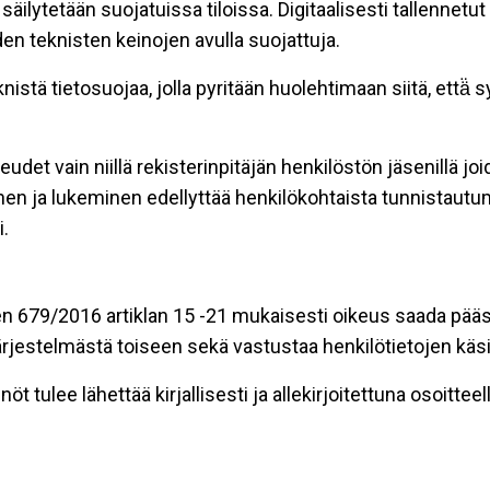
äilytetään suojatuissa tiloissa. Digitaalisesti tallennetut 
en teknisten keinojen avulla suojattuja.
stä tietosuojaa, jolla pyritään huolehtimaan siitä, että̈
eudet vain niillä rekisterinpitäjän henkilöstön jäsenillä j
nen ja lukeminen edellyttää henkilökohtaista tunnistautum
.
n 679/2016 artiklan 15 -21 mukaisesti oikeus saada pääsy 
t järjestelmästä toiseen sekä vastustaa henkilötietojen käsi
öt tulee lähettää kirjallisesti ja allekirjoitettuna osoitteell