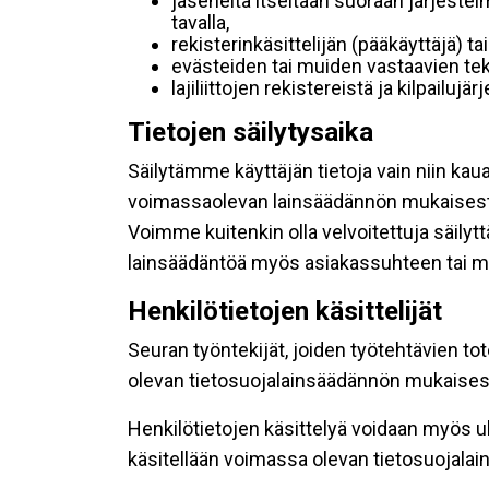
jäseneltä itseltään suoraan järjestel
tavalla,
rekisterinkäsittelijän (pääkäyttäjä) ta
evästeiden tai muiden vastaavien tek
lajiliittojen rekistereistä ja kilpailujä
Tietojen säilytysaika
Säilytämme käyttäjän tietoja vain niin kau
voimassaolevan lainsäädännön mukaisest
Voimme kuitenkin olla velvoitettuja säily
lainsäädäntöä myös asiakassuhteen tai mu
Henkilötietojen käsittelijät
Seuran työntekijät, joiden työtehtävien to
olevan tietosuojalainsäädännön mukaisesti
Henkilötietojen käsittelyä voidaan myös ul
käsitellään voimassa olevan tietosuojala