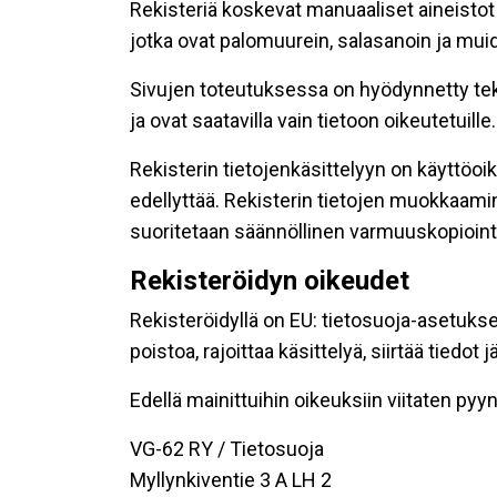
Rekisteriä koskevat manuaaliset aineistot s
jotka ovat palomuurein, salasanoin ja muid
Sivujen toteutuksessa on hyödynnetty tekni
ja ovat saatavilla vain tietoon oikeutetuille.
Rekisterin tietojenkäsittelyyn on käyttöoik
edellyttää. Rekisterin tietojen muokkaami
suoritetaan säännöllinen varmuuskopiointi
Rekisteröidyn oikeudet
Rekisteröidyllä on EU: tietosuoja-asetukse
poistoa, rajoittaa käsittelyä, siirtää tiedo
Edellä mainittuihin oikeuksiin viitaten pyynn
VG-62 RY / Tietosuoja
Myllynkiventie 3 A LH 2