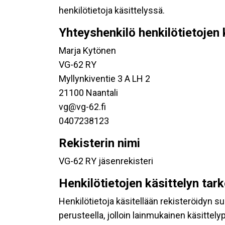
henkilötietoja käsittelyssä.
Yhteyshenkilö henkilötietojen 
Marja Kytönen
VG-62 RY
Myllynkiventie 3 A LH 2
21100 Naantali
vg@vg-62.fi
0407238123
Rekisterin nimi
VG-62 RY jäsenrekisteri
Henkilötietojen käsittelyn tar
Henkilötietoja käsitellään rekisteröidyn 
perusteella, jolloin lainmukainen käsittelyp