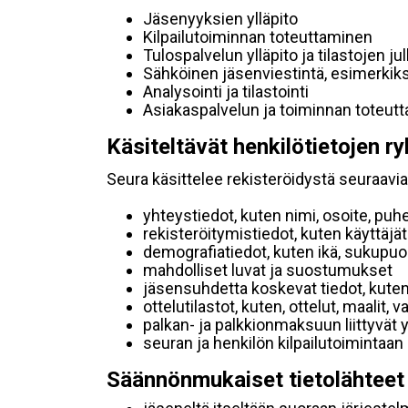
Jäsenyyksien ylläpito
Kilpailutoiminnan toteuttaminen
Tulospalvelun ylläpito ja tilastojen ju
Sähköinen jäsenviestintä, esimerkik
Analysointi ja tilastointi
Asiakaspalvelun ja toiminnan toteut
Käsiteltävät henkilötietojen ry
Seura käsittelee rekisteröidystä seuraavia 
yhteystiedot, kuten nimi, osoite, puh
rekisteröitymistiedot, kuten käyttäj
demografiatiedot, kuten ikä, sukupuoli 
mahdolliset luvat ja suostumukset
jäsensuhdetta koskevat tiedot, kuten
ottelutilastot, kuten, ottelut, maalit,
palkan- ja palkkionmaksuun liittyvät 
seuran ja henkilön kilpailutoimintaan
Säännönmukaiset tietolähteet