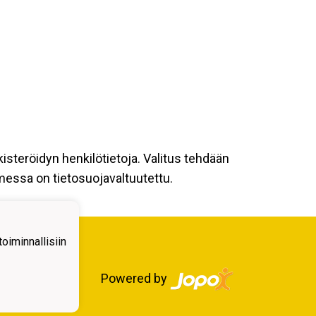
kisteröidyn henkilötietoja. Valitus tehdään
omessa on tietosuojavaltuutettu.
iminnallisiin
Powered by