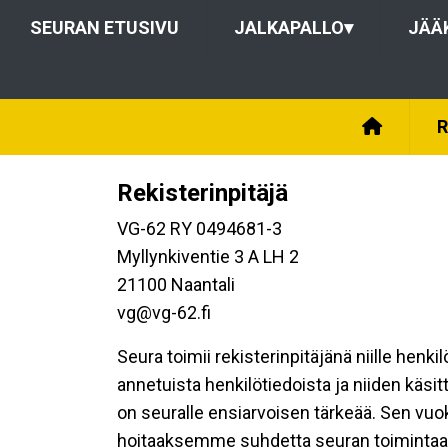
SEURAN ETUSIVU
JALKAPALLO
▾
JÄÄ
R
Rekisterinpitäjä
VG-62 RY 0494681-3
Myllynkiventie 3 A LH 2
21100 Naantali
vg@vg-62.fi
Seura toimii rekisterinpitäjänä niille henk
annetuista henkilötiedoista ja niiden käsi
on seuralle ensiarvoisen tärkeää. Sen vuo
hoitaaksemme suhdetta seuran toimintaan os