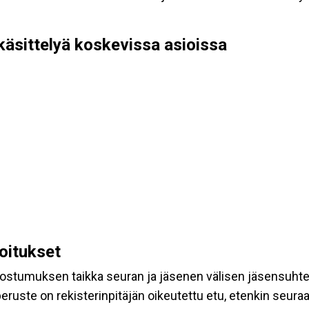
käsittelyä koskevissa asioissa
koitukset
suostumuksen taikka seuran ja jäsenen välisen jäsensuht
eruste on rekisterinpitäjän oikeutettu etu, etenkin seuraav