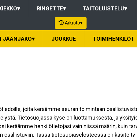
KIEKKO
▾
RINGETTE
▾
TAITOLUISTELU
▾
Arkisto
▾
I JÄÄNJAKO
▾
JOUKKUE
TOIMIHENKILÖT
ilötiedoille, joita keräämme seuran toimintaan osallistuvist
ttelystä. Tietosuojassa kyse on luottamuksesta, ja yksity
ksi keräämme henkilötietojasi vain niissä määrin, kuin ta
allistuviin. Tässä tietosuojaselosteessa on käsitelty nii