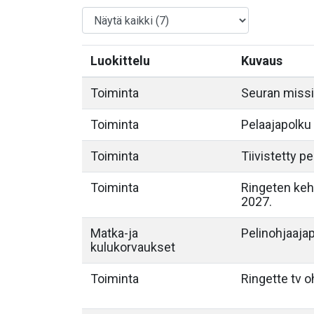
Luokittelu
Kuvaus
Toiminta
Seuran miss
Toiminta
Pelaajapolku
Toiminta
Tiivistetty p
Toiminta
Ringeten keh
2027.
Matka-ja
Pelinohjaaja
kulukorvaukset
Toiminta
Ringette tv o