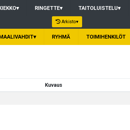
KIEKKO
▾
RINGETTE
▾
TAITOLUISTELU
▾
Arkisto
▾
MAALIVAHDIT
▾
RYHMÄ
TOIMIHENKILÖT
Kuvaus