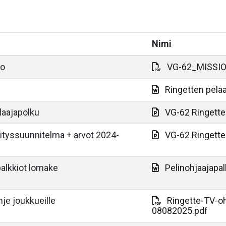
Nimi
io
VG-62_MISSI
Ringetten pela
elaajapolku
VG-62 Ringette
ityssuunnitelma + arvot 2024-
VG-62 Ringette
palkkiot lomake
Pelinohjaajapal
hje joukkueille
Ringette-TV-ohj
08082025.pdf