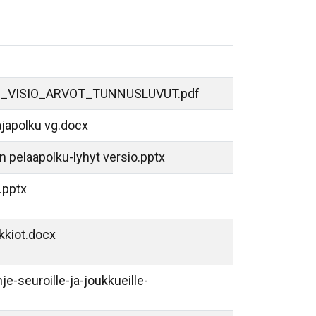
O_VISIO_ARVOT_TUNNUSLUVUT.pdf
ajapolku vg.docx
n pelaapolku-lyhyt versio.pptx
.pptx
kkiot.docx
e-seuroille-ja-joukkueille-