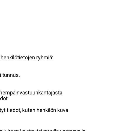
 henkilötietojen ryhmiä:
ä tunnus,
 vanhempainvastuunkantajasta
edot
yt tiedot, kuten henkilön kuva