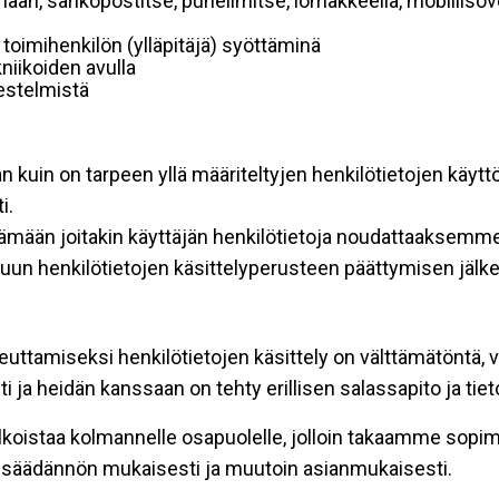
mään, sähköpostitse, puhelimitse, lomakkeella, mobiilisove
i toimihenkilön (ylläpitäjä) syöttäminä
niikoiden avulla
rjestelmistä
an kuin on tarpeen yllä määriteltyjen henkilötietojen käytt
i.
ttämään joitakin käyttäjän henkilötietoja noudattaaksemme
un henkilötietojen käsittelyperusteen päättymisen jälk
teuttamiseksi henkilötietojen käsittely on välttämätöntä, v
 ja heidän kanssaan on tehty erillisen salassapito ja tie
koistaa kolmannelle osapuolelle, jolloin takaamme sopimus
insäädännön mukaisesti ja muutoin asianmukaisesti.