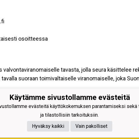
fi
aisesti osoitteessa
s valvontaviranomaiselle tavasta, jolla seura käsittelee re
tavalla suoraan toimivaltaiselle viranomaiselle, joka Su
Käytämme sivustollamme evästeitä
ustollamme evästeitä käyttökokemuksen parantamiseksi sekä to
ja tilastollisiin tarkoituksiin.
Hyväksy kaikki
Vain pakolliset