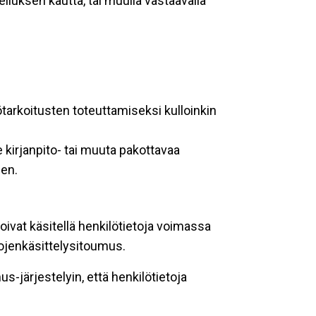
lluksen kautta, tai muulla vastaavalla
ötarkoitusten toteuttamiseksi kulloinkin
 kirjanpito- tai muuta pakottavaa
een.
oivat käsitellä henkilötietoja voimassa
tojenkäsittelysitoumus.
-järjestelyin, että henkilötietoja