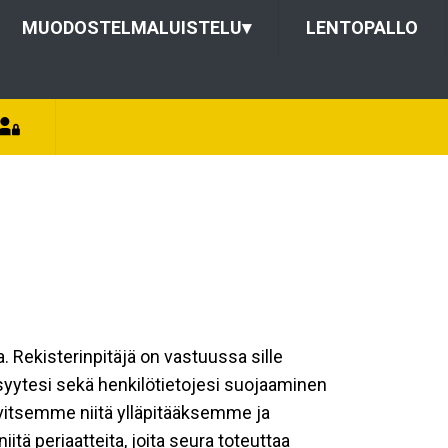
MUODOSTELMALUISTELU
▾
LENTOPALLO
a. Rekisterinpitäjä on vastuussa sille
isyytesi sekä henkilötietojesi suojaaminen
rvitsemme niitä ylläpitääksemme ja
tä periaatteita, joita seura toteuttaa