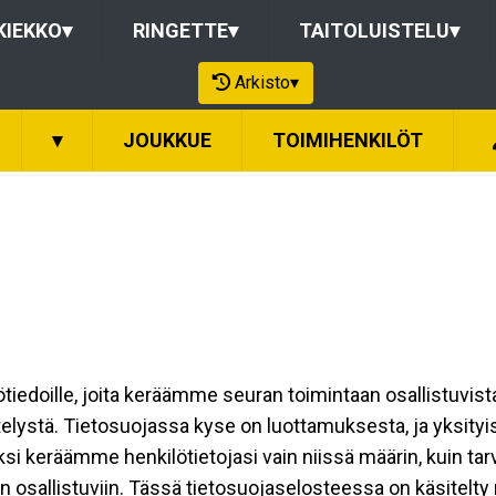
KIEKKO
▾
RINGETTE
▾
TAITOLUISTELU
▾
Arkisto
▾
▾
JOUKKUE
TOIMIHENKILÖT
ilötiedoille, joita keräämme seuran toimintaan osallistuvist
ttelystä. Tietosuojassa kyse on luottamuksesta, ja yksity
ksi keräämme henkilötietojasi vain niissä määrin, kuin ta
allistuviin. Tässä tietosuojaselosteessa on käsitelty nii