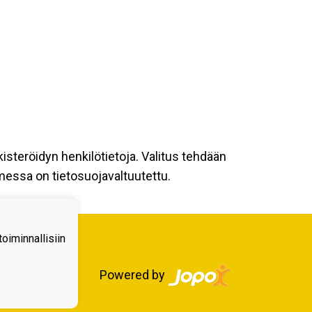
kisteröidyn henkilötietoja. Valitus tehdään
omessa on tietosuojavaltuutettu.
iminnallisiin
Powered by