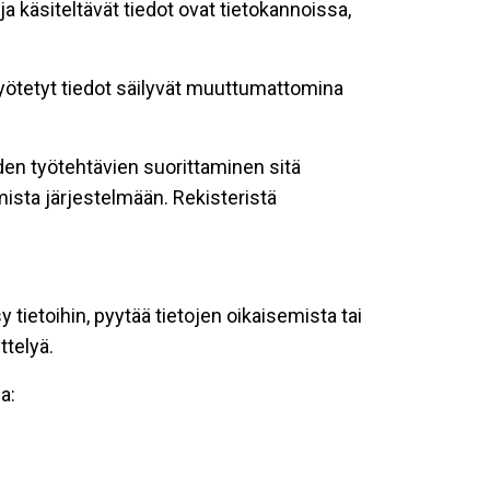
ja käsiteltävät tiedot ovat tietokannoissa,
 syötetyt tiedot säilyvät muuttumattomina
oiden työtehtävien suorittaminen sitä
ista järjestelmään. Rekisteristä
tietoihin, pyytää tietojen oikaisemista tai
ttelyä.
a: