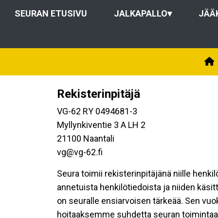
SEURAN ETUSIVU
JALKAPALLO
▾
JÄÄ
Rekisterinpitäjä
VG-62 RY 0494681-3
Myllynkiventie 3 A LH 2
21100 Naantali
vg@vg-62.fi
Seura toimii rekisterinpitäjänä niille henk
annetuista henkilötiedoista ja niiden käsi
on seuralle ensiarvoisen tärkeää. Sen vuo
hoitaaksemme suhdetta seuran toimintaan os