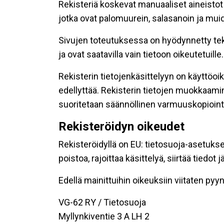
Rekisteriä koskevat manuaaliset aineistot s
jotka ovat palomuurein, salasanoin ja muid
Sivujen toteutuksessa on hyödynnetty tekni
ja ovat saatavilla vain tietoon oikeutetuille.
Rekisterin tietojenkäsittelyyn on käyttöoik
edellyttää. Rekisterin tietojen muokkaami
suoritetaan säännöllinen varmuuskopiointi
Rekisteröidyn oikeudet
Rekisteröidyllä on EU: tietosuoja-asetukse
poistoa, rajoittaa käsittelyä, siirtää tiedo
Edellä mainittuihin oikeuksiin viitaten pyynn
VG-62 RY / Tietosuoja
Myllynkiventie 3 A LH 2