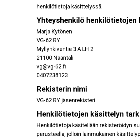
henkilötietoja käsittelyssä.
Yhteyshenkilö henkilötietojen 
Marja Kytönen
VG-62 RY
Myllynkiventie 3 A LH 2
21100 Naantali
vg@vg-62.fi
0407238123
Rekisterin nimi
VG-62 RY jäsenrekisteri
Henkilötietojen käsittelyn tar
Henkilötietoja käsitellään rekisteröidyn 
perusteella, jolloin lainmukainen käsittelyp