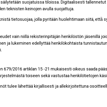
äilytetään suojatuissa tiloissa. Digitaalisesti tallennetut 
en teknisten keinojen avulla suojattuja.
stä tietosuojaa, jolla pyritään huolehtimaan siitä, että̈
eudet vain niillä rekisterinpitäjän henkilöstön jäsenillä j
nen ja lukeminen edellyttää henkilökohtaista tunnistautum
.
n 679/2016 artiklan 15 -21 mukaisesti oikeus saada pääsy 
t järjestelmästä toiseen sekä vastustaa henkilötietojen käsi
öt tulee lähettää kirjallisesti ja allekirjoitettuna osoitteell