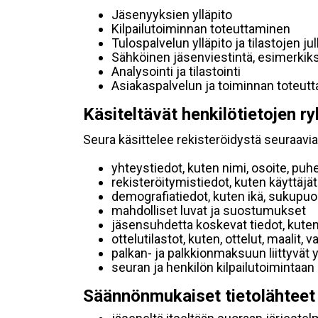
Jäsenyyksien ylläpito
Kilpailutoiminnan toteuttaminen
Tulospalvelun ylläpito ja tilastojen ju
Sähköinen jäsenviestintä, esimerkik
Analysointi ja tilastointi
Asiakaspalvelun ja toiminnan toteut
Käsiteltävät henkilötietojen ry
Seura käsittelee rekisteröidystä seuraavia 
yhteystiedot, kuten nimi, osoite, puh
rekisteröitymistiedot, kuten käyttäj
demografiatiedot, kuten ikä, sukupuoli 
mahdolliset luvat ja suostumukset
jäsensuhdetta koskevat tiedot, kuten
ottelutilastot, kuten, ottelut, maalit,
palkan- ja palkkionmaksuun liittyvät 
seuran ja henkilön kilpailutoimintaan
Säännönmukaiset tietolähteet