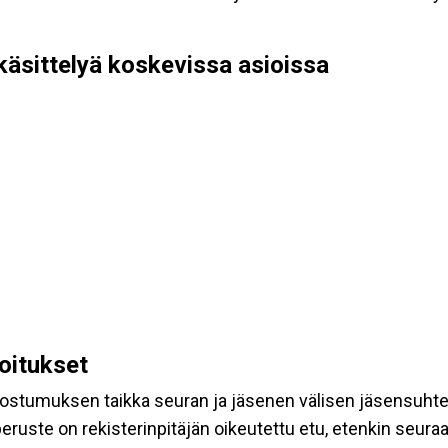
käsittelyä koskevissa asioissa
koitukset
suostumuksen taikka seuran ja jäsenen välisen jäsensuht
eruste on rekisterinpitäjän oikeutettu etu, etenkin seuraav