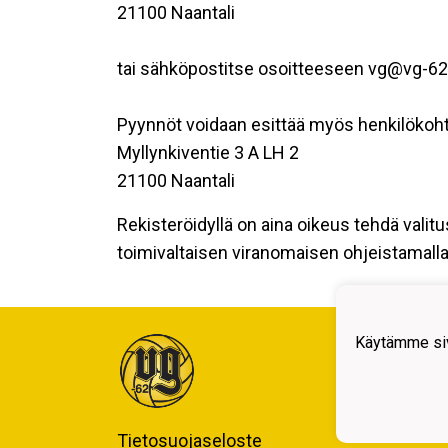
21100 Naantali
tai sähköpostitse osoitteeseen vg@vg-62.
Pyynnöt voidaan esittää myös henkilökoht
Myllynkiventie 3 A LH 2
21100 Naantali
Rekisteröidyllä on aina oikeus tehdä valitu
toimivaltaisen viranomaisen ohjeistamalla 
Käytämme siv
Tietosuojaseloste