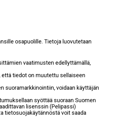
sille osapuolille. Tietoja luovutetaan
sittämien vaatimusten edellyttämällä,
n, että tiedot on muutettu sellaiseen
suoramarkkinointiin, voidaan käyttäjän
suostumuksellaan syöttää suoraan Suomen
aadittavan lisenssin (Pelipassi)
sta tietosuojakäytännöstä voit saada