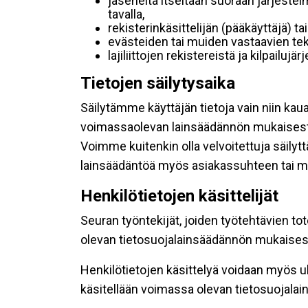
jäseneltä itseltään suoraan järjestel
tavalla,
rekisterinkäsittelijän (pääkäyttäjä) ta
evästeiden tai muiden vastaavien tek
lajiliittojen rekistereistä ja kilpailujä
Tietojen säilytysaika
Säilytämme käyttäjän tietoja vain niin kau
voimassaolevan lainsäädännön mukaisest
Voimme kuitenkin olla velvoitettuja säily
lainsäädäntöä myös asiakassuhteen tai mu
Henkilötietojen käsittelijät
Seuran työntekijät, joiden työtehtävien to
olevan tietosuojalainsäädännön mukaisesti
Henkilötietojen käsittelyä voidaan myös ul
käsitellään voimassa olevan tietosuojala