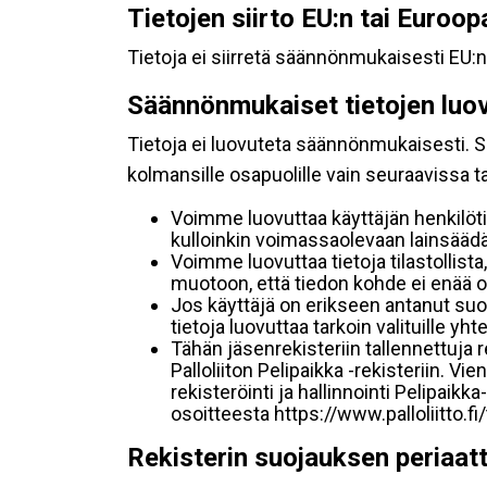
Tietojen siirto EU:n tai Euroo
Tietoja ei siirretä säännönmukaisesti EU:n
Säännönmukaiset tietojen luo
Tietoja ei luovuteta säännönmukaisesti. Se
kolmansille osapuolille vain seuraavissa 
Voimme luovuttaa käyttäjän henkilöti
kulloinkin voimassaolevaan lainsäädän
Voimme luovuttaa tietoja tilastollista,
muotoon, että tiedon kohde ei enää ol
Jos käyttäjä on erikseen antanut s
tietoja luovuttaa tarkoin valituille y
Tähän jäsenrekisteriin tallennettuja
Palloliiton Pelipaikka -rekisteriin. V
rekisteröinti ja hallinnointi Pelipai
osoitteesta https://www.palloliitto.fi
Rekisterin suojauksen periaat