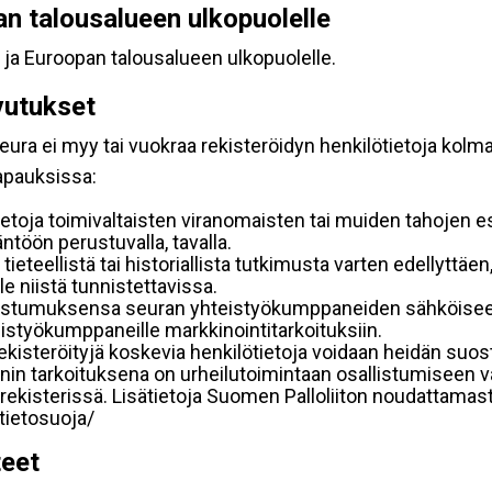
pan talousalueen ulkopuolelle
 ja Euroopan talousalueen ulkopuolelle.
vutukset
ura ei myy tai vuokraa rekisteröidyn henkilötietoja kolman
tapauksissa:
etoja toimivaltaisten viranomaisten tai muiden tahojen e
töön perustuvalla, tavalla.
 tieteellistä tai historiallista tutkimusta varten edellyttäe
e niistä tunnistettavissa.
uostumuksensa seuran yhteistyökumppaneiden sähköiseen 
hteistyökumppaneille markkinointitarkoituksiin.
 rekisteröityjä koskevia henkilötietoja voidaan heidän 
iennin tarkoituksena on urheilutoimintaan osallistumiseen v
kka-rekisterissä. Lisätietoja Suomen Palloliiton noudattama
/tietosuoja/
teet