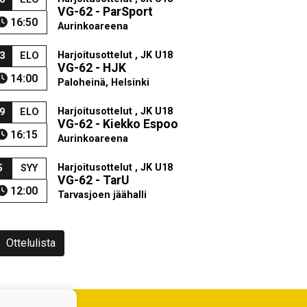
VG-62 - ParSport
16:50
Aurinkoareena
Harjoitusottelut , JK U18
3
ELO
VG-62 - HJK
14:00
Paloheinä, Helsinki
Harjoitusottelut , JK U18
9
ELO
VG-62 - Kiekko Espoo
16:15
Aurinkoareena
Harjoitusottelut , JK U18
5
SYY
VG-62 - TarU
12:00
Tarvasjoen jäähalli
Ottelulista