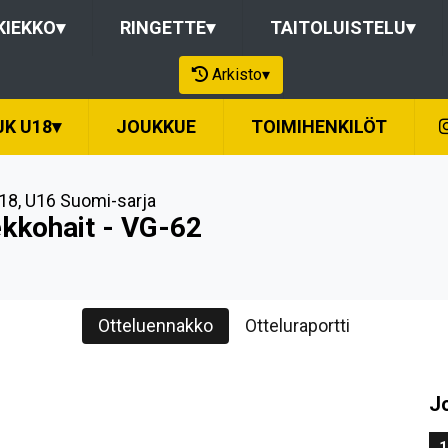
KIEKKO
▾
RINGETTE
▾
TAITOLUISTELU
▾
Arkisto
▾
JK U18
▾
JOUKKUE
TOIMIHENKILÖT
18
,
U16 Suomi-sarja
ekkohait - VG-62
Otteluennakko
Otteluraportti
J
1