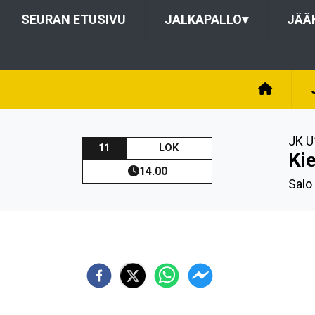
SEURAN ETUSIVU
JALKAPALLO
▾
JÄÄ
JK U
11
LOK
Ki
14.00
Salo