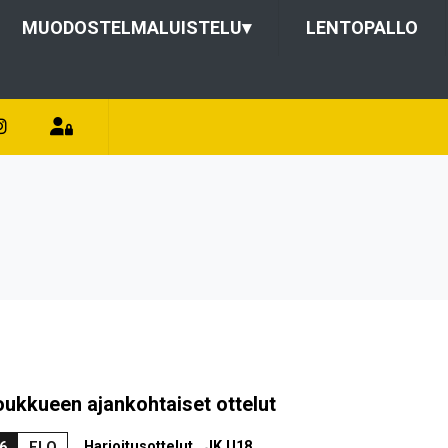
MUODOSTELMALUISTELU
▾
LENTOPALLO
oukkueen ajankohtaiset ottelut
Harjoitusottelut , JK U18
6
ELO