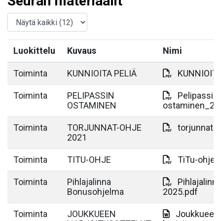
Seuran materiaalit
Luokittelu
Kuvaus
Nimi
Toiminta
KUNNIOITA PELIÄ
KUNNIOITA
Toiminta
PELIPASSIN
Pelipassi
OSTAMINEN
ostaminen_27.
Toiminta
TORJUNNAT-OHJE
torjunnat_
2021
Toiminta
TITU-OHJE
TiTu-ohje.
Toiminta
Pihlajalinna
Pihlajalin
Bonusohjelma
2025.pdf
Toiminta
JOUKKUEEN
Joukkueen