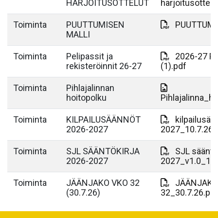
HARJOITUSOTTELUT
harjoitusottelu
Toiminta
PUUTTUMISEN
PUUTTUMIS
MALLI
Toiminta
Pelipassit ja
2026-27 Pe
rekisteröinnit 26-27
(1).pdf
Toiminta
Pihlajalinnan
hoitopolku
Pihlajalinna_h
Toiminta
KILPAILUSÄÄNNÖT
kilpailusää
2026-2027
2027_10.7.26.
Toiminta
SJL SÄÄNTÖKIRJA
SJL sääntö
2026-2027
2027_v1.0_10.
Toiminta
JÄÄNJAKO VKO 32
JÄÄNJAKO
(30.7.26)
32_30.7.26.pd