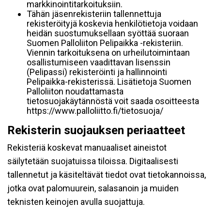
markkinointitarkoituksiin.
Tähän jäsenrekisteriin tallennettuja
rekisteröityjä koskevia henkilötietoja voidaan
heidän suostumuksellaan syöttää suoraan
Suomen Palloliiton Pelipaikka -rekisteriin.
Viennin tarkoituksena on urheilutoimintaan
osallistumiseen vaadittavan lisenssin
(Pelipassi) rekisteröinti ja hallinnointi
Pelipaikka-rekisterissä. Lisätietoja Suomen
Palloliiton noudattamasta
tietosuojakäytännöstä voit saada osoitteesta
https://www.palloliitto.fi/tietosuoja/
Rekisterin suojauksen periaatteet
Rekisteriä koskevat manuaaliset aineistot
säilytetään suojatuissa tiloissa. Digitaalisesti
tallennetut ja käsiteltävät tiedot ovat tietokannoissa,
jotka ovat palomuurein, salasanoin ja muiden
teknisten keinojen avulla suojattuja.