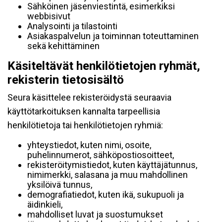
Sähköinen jäsenviestintä, esimerkiksi
webbisivut
Analysointi ja tilastointi
Asiakaspalvelun ja toiminnan toteuttaminen
sekä kehittäminen
Käsiteltävät henkilötietojen ryhmät,
rekisterin tietosisältö
Seura käsittelee rekisteröidystä seuraavia
käyttötarkoituksen kannalta tarpeellisia
henkilötietoja tai henkilötietojen ryhmiä:
yhteystiedot, kuten nimi, osoite,
puhelinnumerot, sähköpostiosoitteet,
rekisteröitymistiedot, kuten käyttäjätunnus,
nimimerkki, salasana ja muu mahdollinen
yksilöivä tunnus,
demografiatiedot, kuten ikä, sukupuoli ja
äidinkieli,
mahdolliset luvat ja suostumukset