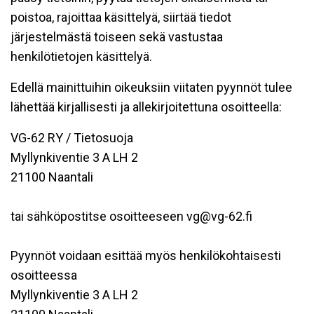
poistoa, rajoittaa käsittelyä, siirtää tiedot
järjestelmästä toiseen sekä vastustaa
henkilötietojen käsittelyä.
Edellä mainittuihin oikeuksiin viitaten pyynnöt tulee
lähettää kirjallisesti ja allekirjoitettuna osoitteella:
VG-62 RY / Tietosuoja
Myllynkiventie 3 A LH 2
21100 Naantali
tai sähköpostitse osoitteeseen vg@vg-62.fi
Pyynnöt voidaan esittää myös henkilökohtaisesti
osoitteessa
Myllynkiventie 3 A LH 2