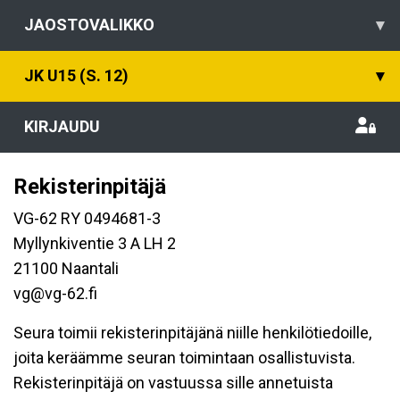
JAOSTOVALIKKO
▾
JK U15 (S. 12)
▾
KIRJAUDU
Rekisterinpitäjä
VG-62 RY 0494681-3
Myllynkiventie 3 A LH 2
21100 Naantali
vg@vg-62.fi
Seura toimii rekisterinpitäjänä niille henkilötiedoille,
joita keräämme seuran toimintaan osallistuvista.
Rekisterinpitäjä on vastuussa sille annetuista