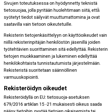
Sivujen toteutuksessa on hyödynnetty teknistä
tietosuojaa, jolla pyritään huolehtimaan siitä, että̈
syötetyt tiedot säilyvät muuttumattomina ja ovat
saatavilla vain tietoon oikeutetuille.
Rekisterin tietojenkäsittelyyn on käyttöoikeudet vain
niillä rekisterinpitäjän henkilöstön jäsenillä joiden
työtehtävien suorittaminen sitä edellyttää. Rekisterin
tietojen muokkaaminen ja lukeminen edellyttää
henkilökohtaista tunnistautumista järjestelmään.
Rekisteristä suoritetaan säännöllinen
varmuuskopiointi.
Rekisteröidyn oikeudet
Rekisteröidyllä on EU: tietosuoja-asetuksen
679/2016 artiklan 15 -21 mukaisesti oikeus saada
pääsy tietoihin, pyytää tietojen oikaisemista tai