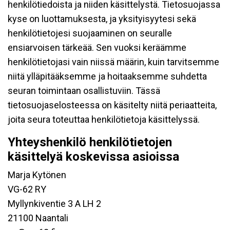
henkilötiedoista ja niiden käsittelystä. Tietosuojassa
kyse on luottamuksesta, ja yksityisyytesi sekä
henkilötietojesi suojaaminen on seuralle
ensiarvoisen tärkeää. Sen vuoksi keräämme
henkilötietojasi vain niissä määrin, kuin tarvitsemme
niitä ylläpitääksemme ja hoitaaksemme suhdetta
seuran toimintaan osallistuviin. Tässä
tietosuojaselosteessa on käsitelty niitä periaatteita,
joita seura toteuttaa henkilötietoja käsittelyssä.
Yhteyshenkilö henkilötietojen
käsittelyä koskevissa asioissa
Marja Kytönen
VG-62 RY
Myllynkiventie 3 A LH 2
21100 Naantali