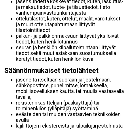
jäsensuhdetta koskevat tiedot, kuten, laskutus-
ja maksutiedot, tuote- ja tilaustiedot, tieto
vanhempainvastuunkantajasta
ottelutilastot, kuten, ottelut, maalit, varoitukset
ja muut ottelutapahtumaan liittyvät
tilastointitiedot
palkan- ja palkkionmaksuun liittyvät yksilöivät
tiedot, kuten henkilötunnus
seuran ja henkilön kilpailutoimintaan liittyvät
tiedot sekä muut asiakkaan suostumuksella
kerätyt tiedot, kuten henkilön kuva
Säännönmukaiset tietolähteet
jäseneltä itseltään suoraan järjestelmään,
sähköpostitse, puhelimitse, lomakkeella,
mobiilisovelluksen kautta, tai muulla vastaavalla
tavalla,
rekisterinkäsittelijän (pääkäyttäjä) tai
toimihenkilön (ylläpitäjä) syöttäminä
evästeiden tai muiden vastaavien tekniikoiden
avulla
lajiliittojen rekistereistä ja kilpailujärjestelmistä