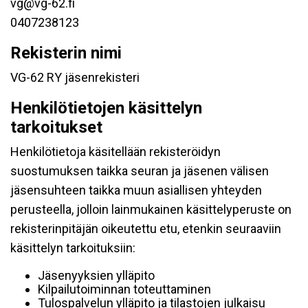
vg@vg-62.fi
0407238123
Rekisterin nimi
VG-62 RY jäsenrekisteri
Henkilötietojen käsittelyn
tarkoitukset
Henkilötietoja käsitellään rekisteröidyn
suostumuksen taikka seuran ja jäsenen välisen
jäsensuhteen taikka muun asiallisen yhteyden
perusteella, jolloin lainmukainen käsittelyperuste on
rekisterinpitäjän oikeutettu etu, etenkin seuraaviin
käsittelyn tarkoituksiin:
Jäsenyyksien ylläpito
Kilpailutoiminnan toteuttaminen
Tulospalvelun ylläpito ja tilastojen julkaisu