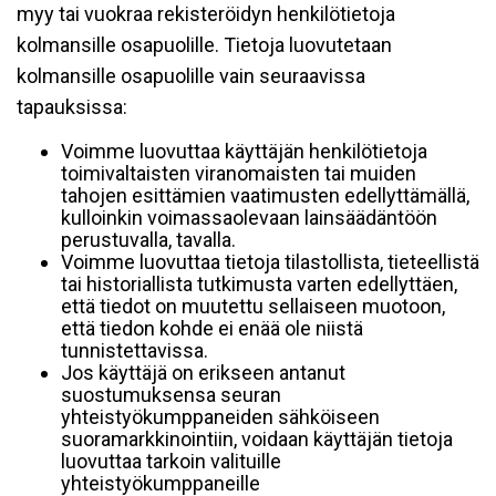
myy tai vuokraa rekisteröidyn henkilötietoja
kolmansille osapuolille. Tietoja luovutetaan
kolmansille osapuolille vain seuraavissa
tapauksissa:
Voimme luovuttaa käyttäjän henkilötietoja
toimivaltaisten viranomaisten tai muiden
tahojen esittämien vaatimusten edellyttämällä,
kulloinkin voimassaolevaan lainsäädäntöön
perustuvalla, tavalla.
Voimme luovuttaa tietoja tilastollista, tieteellistä
tai historiallista tutkimusta varten edellyttäen,
että tiedot on muutettu sellaiseen muotoon,
että tiedon kohde ei enää ole niistä
tunnistettavissa.
Jos käyttäjä on erikseen antanut
suostumuksensa seuran
yhteistyökumppaneiden sähköiseen
suoramarkkinointiin, voidaan käyttäjän tietoja
luovuttaa tarkoin valituille
yhteistyökumppaneille