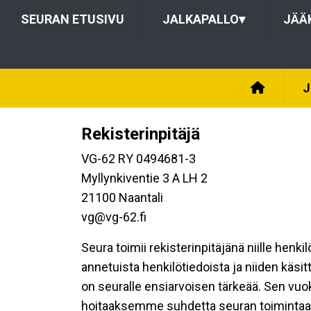
SEURAN ETUSIVU
JALKAPALLO
▾
JÄÄ
J
Rekisterinpitäjä
VG-62 RY 0494681-3
Myllynkiventie 3 A LH 2
21100 Naantali
vg@vg-62.fi
Seura toimii rekisterinpitäjänä niille henk
annetuista henkilötiedoista ja niiden käsi
on seuralle ensiarvoisen tärkeää. Sen vuo
hoitaaksemme suhdetta seuran toimintaan os