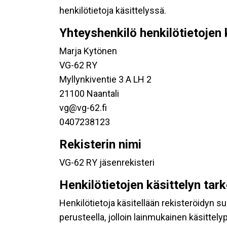
henkilötietoja käsittelyssä.
Yhteyshenkilö henkilötietojen 
Marja Kytönen
VG-62 RY
Myllynkiventie 3 A LH 2
21100 Naantali
vg@vg-62.fi
0407238123
Rekisterin nimi
VG-62 RY jäsenrekisteri
Henkilötietojen käsittelyn tar
Henkilötietoja käsitellään rekisteröidyn 
perusteella, jolloin lainmukainen käsittelyp