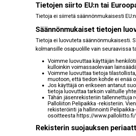
Tietojen siirto EU:n tai Euroo
Tietoja ei siirretä säännönmukaisesti EU:n
Säännönmukaiset tietojen luo
Tietoja ei luovuteta säännönmukaisesti. Se
kolmansille osapuolille vain seuraavissa 
Voimme luovuttaa käyttäjän henkilöti
kulloinkin voimassaolevaan lainsäädän
Voimme luovuttaa tietoja tilastollista,
muotoon, että tiedon kohde ei enää ol
Jos käyttäjä on erikseen antanut s
tietoja luovuttaa tarkoin valituille y
Tähän jäsenrekisteriin tallennettuja
Palloliiton Pelipaikka -rekisteriin. V
rekisteröinti ja hallinnointi Pelipai
osoitteesta https://www.palloliitto.fi
Rekisterin suojauksen periaat