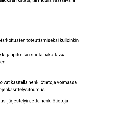
lluksen kautta, tai muulla vastaavalla
ötarkoitusten toteuttamiseksi kulloinkin
 kirjanpito- tai muuta pakottavaa
een.
oivat käsitellä henkilötietoja voimassa
tojenkäsittelysitoumus.
-järjestelyin, että henkilötietoja