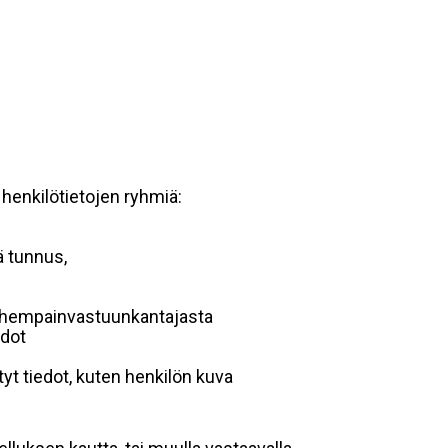
 henkilötietojen ryhmiä:
ä tunnus,
 vanhempainvastuunkantajasta
edot
yt tiedot, kuten henkilön kuva