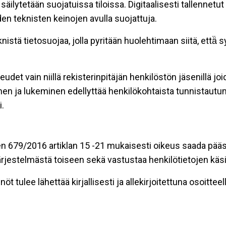
äilytetään suojatuissa tiloissa. Digitaalisesti tallennetut 
en teknisten keinojen avulla suojattuja.
stä tietosuojaa, jolla pyritään huolehtimaan siitä, että̈
eudet vain niillä rekisterinpitäjän henkilöstön jäsenillä j
nen ja lukeminen edellyttää henkilökohtaista tunnistautum
.
n 679/2016 artiklan 15 -21 mukaisesti oikeus saada pääsy 
t järjestelmästä toiseen sekä vastustaa henkilötietojen käsi
öt tulee lähettää kirjallisesti ja allekirjoitettuna osoitteell