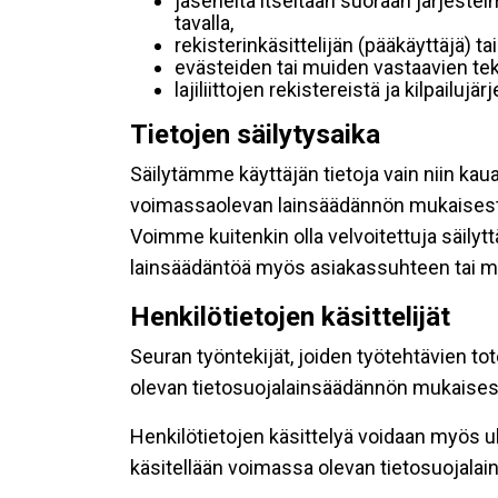
jäseneltä itseltään suoraan järjestel
tavalla,
rekisterinkäsittelijän (pääkäyttäjä) ta
evästeiden tai muiden vastaavien tek
lajiliittojen rekistereistä ja kilpailujä
Tietojen säilytysaika
Säilytämme käyttäjän tietoja vain niin kau
voimassaolevan lainsäädännön mukaisest
Voimme kuitenkin olla velvoitettuja säily
lainsäädäntöä myös asiakassuhteen tai mu
Henkilötietojen käsittelijät
Seuran työntekijät, joiden työtehtävien to
olevan tietosuojalainsäädännön mukaisesti
Henkilötietojen käsittelyä voidaan myös ul
käsitellään voimassa olevan tietosuojala