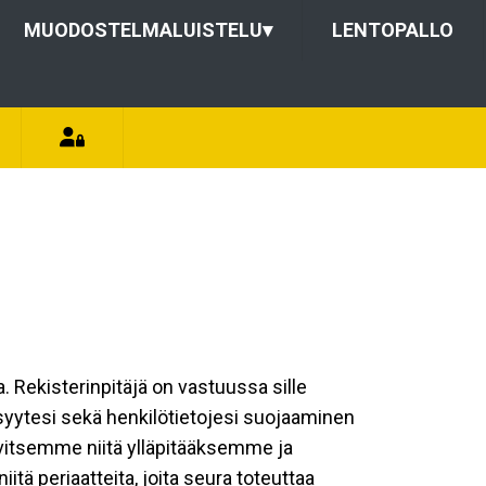
MUODOSTELMALUISTELU
▾
LENTOPALLO
a. Rekisterinpitäjä on vastuussa sille
isyytesi sekä henkilötietojesi suojaaminen
rvitsemme niitä ylläpitääksemme ja
tä periaatteita, joita seura toteuttaa