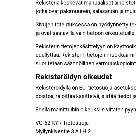
Rekisteriä koskevat manuaaliset aineistot s
jotka ovat palomuurein, salasanoin ja muid
Sivujen toteutuksessa on hyödynnetty tekni
ja ovat saatavilla vain tietoon oikeutetuille.
Rekisterin tietojenkäsittelyyn on käyttöoik
edellyttää. Rekisterin tietojen muokkaami
suoritetaan säännöllinen varmuuskopiointi
Rekisteröidyn oikeudet
Rekisteröidyllä on EU: tietosuoja-asetukse
poistoa, rajoittaa käsittelyä, siirtää tiedo
Edellä mainittuihin oikeuksiin viitaten pyynn
VG-62 RY / Tietosuoja
Myllynkiventie 3 A LH 2