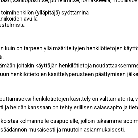
mään, sähköpostitse, puhelimitse, lomakkeella, mobiilisove
i toimihenkilön (ylläpitäjä) syöttäminä
niikoiden avulla
rjestelmistä
an kuin on tarpeen yllä määriteltyjen henkilötietojen käytt
i.
ttämään joitakin käyttäjän henkilötietoja noudattaaksemme
un henkilötietojen käsittelyperusteen päättymisen jälk
teuttamiseksi henkilötietojen käsittely on välttämätöntä, v
 ja heidän kanssaan on tehty erillisen salassapito ja tie
koistaa kolmannelle osapuolelle, jolloin takaamme sopimus
insäädännön mukaisesti ja muutoin asianmukaisesti.