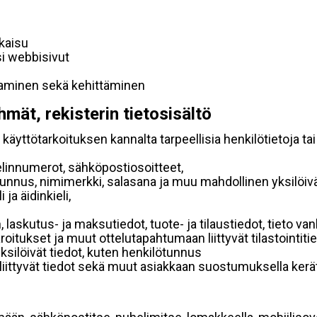
lkaisu
si webbisivut
taminen sekä kehittäminen
hmät, rekisterin tietosisältö
käyttötarkoituksen kannalta tarpeellisia henkilötietoja tai
elinnumerot, sähköpostiosoitteet,
ätunnus, nimimerkki, salasana ja muu mahdollinen yksilöiv
ja äidinkieli,
, laskutus- ja maksutiedot, tuote- ja tilaustiedot, tieto
 varoitukset ja muut ottelutapahtumaan liittyvät tilastointiti
yksilöivät tiedot, kuten henkilötunnus
 liittyvät tiedot sekä muut asiakkaan suostumuksella kerät