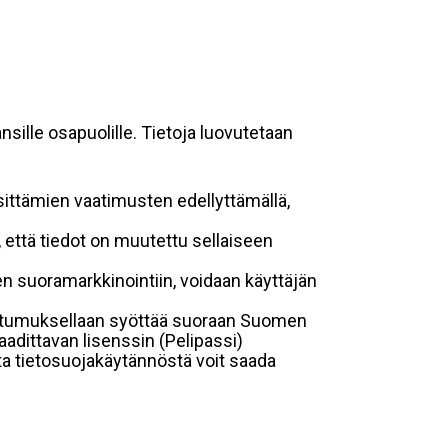
sille osapuolille. Tietoja luovutetaan
sittämien vaatimusten edellyttämällä,
n, että tiedot on muutettu sellaiseen
suoramarkkinointiin, voidaan käyttäjän
suostumuksellaan syöttää suoraan Suomen
aadittavan lisenssin (Pelipassi)
sta tietosuojakäytännöstä voit saada