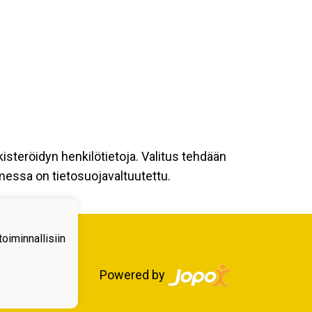
kisteröidyn henkilötietoja. Valitus tehdään
omessa on tietosuojavaltuutettu.
iminnallisiin
Powered by