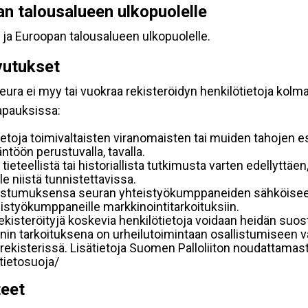
pan talousalueen ulkopuolelle
 ja Euroopan talousalueen ulkopuolelle.
vutukset
ura ei myy tai vuokraa rekisteröidyn henkilötietoja kolman
tapauksissa:
etoja toimivaltaisten viranomaisten tai muiden tahojen e
töön perustuvalla, tavalla.
 tieteellistä tai historiallista tutkimusta varten edellyttäe
e niistä tunnistettavissa.
uostumuksensa seuran yhteistyökumppaneiden sähköiseen 
hteistyökumppaneille markkinointitarkoituksiin.
 rekisteröityjä koskevia henkilötietoja voidaan heidän 
iennin tarkoituksena on urheilutoimintaan osallistumiseen v
kka-rekisterissä. Lisätietoja Suomen Palloliiton noudattama
/tietosuoja/
teet