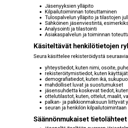
Jäsenyyksien ylläpito
Kilpailutoiminnan toteuttaminen
Tulospalvelun ylläpito ja tilastojen ju
Sähköinen jäsenviestintä, esimerkik
Analysointi ja tilastointi
Asiakaspalvelun ja toiminnan toteut
Käsiteltävät henkilötietojen ry
Seura käsittelee rekisteröidystä seuraavia 
yhteystiedot, kuten nimi, osoite, puh
rekisteröitymistiedot, kuten käyttäj
demografiatiedot, kuten ikä, sukupuoli 
mahdolliset luvat ja suostumukset
jäsensuhdetta koskevat tiedot, kuten
ottelutilastot, kuten, ottelut, maalit,
palkan- ja palkkionmaksuun liittyvät 
seuran ja henkilön kilpailutoimintaan
Säännönmukaiset tietolähteet