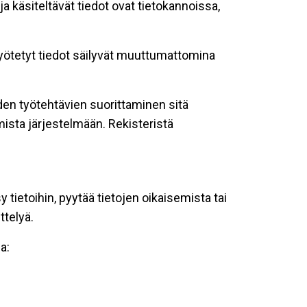
ja käsiteltävät tiedot ovat tietokannoissa,
 syötetyt tiedot säilyvät muuttumattomina
oiden työtehtävien suorittaminen sitä
ista järjestelmään. Rekisteristä
tietoihin, pyytää tietojen oikaisemista tai
ttelyä.
a: