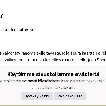
fi
aisesti osoitteessa
s valvontaviranomaiselle tavasta, jolla seura käsittelee re
tavalla suoraan toimivaltaiselle viranomaiselle, joka Su
Käytämme sivustollamme evästeitä
ustollamme evästeitä käyttökokemuksen parantamiseksi sekä to
ja tilastollisiin tarkoituksiin.
Hyväksy kaikki
Vain pakolliset