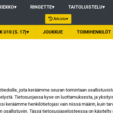
KIEKKO
▾
RINGETTE
▾
TAITOLUISTELU
▾
Arkisto
▾
K U10 (S. 17)
▾
JOUKKUE
TOIMIHENKILÖT
ilötiedoille, joita keräämme seuran toimintaan osallistuvist
ttelystä. Tietosuojassa kyse on luottamuksesta, ja yksity
ksi keräämme henkilötietojasi vain niissä määrin, kuin ta
allistuviin. Tässä tietosuojaselosteessa on käsitelty nii