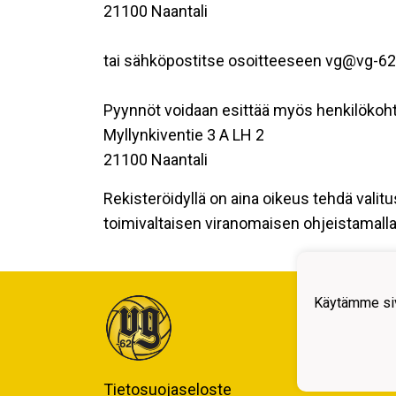
21100 Naantali
tai sähköpostitse osoitteeseen vg@vg-62.
Pyynnöt voidaan esittää myös henkilökoht
Myllynkiventie 3 A LH 2
21100 Naantali
Rekisteröidyllä on aina oikeus tehdä valitu
toimivaltaisen viranomaisen ohjeistamalla 
Käytämme siv
Tietosuojaseloste