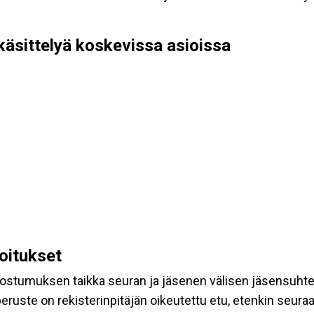
käsittelyä koskevissa asioissa
koitukset
suostumuksen taikka seuran ja jäsenen välisen jäsensuht
eruste on rekisterinpitäjän oikeutettu etu, etenkin seuraav