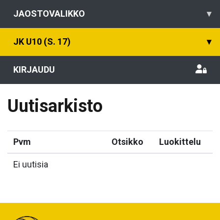
JAOSTOVALIKKO
▾
JK U10 (S. 17)
▾
KIRJAUDU
Uutisarkisto
Pvm
Otsikko
Luokittelu
Ei uutisia