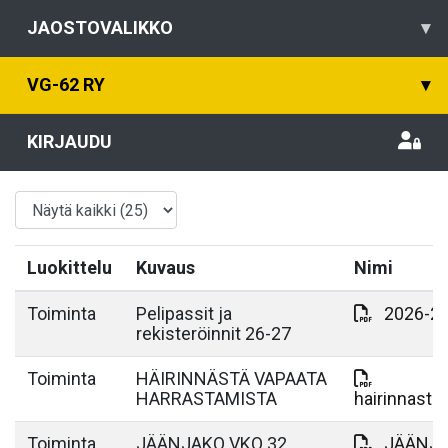
JAOSTOVALIKKO
▾
VG-62 RY
▾
KIRJAUDU
Luokittelu
Kuvaus
Nimi
Toiminta
Pelipassit ja
2026-27 
rekisteröinnit 26-27
Toiminta
HÄIRINNÄSTÄ VAPAATA
HARRASTAMISTA
hairinnasta
Toiminta
JÄÄNJAKO VKO 32
JÄÄNJA