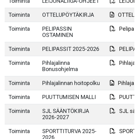
Toiminta
LEIJONALIIGA-OHJEET
LEIJON
Toiminta
OTTELUPÖYTÄKIRJA
OTTELU
Toiminta
PELIPASSIN
Pelipas
OSTAMINEN
Toiminta
PELIPASSIT 2025-2026
PELIPAS
Toiminta
Pihlajalinna
Pihlaja
Bonusohjelma
Toiminta
Pihlajalinnan hoitopolku
Pihlajal
Toiminta
PUUTTUMISEN MALLI
PUUTTU
Toiminta
SJL SÄÄNTÖKIRJA
SJL sää
2026-2027
Toiminta
SPORTTITURVA 2025-
SPORTT
2026