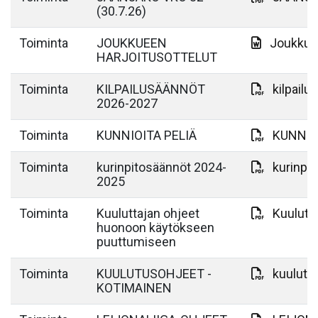
(30.7.26)
Toiminta
JOUKKUEEN
Joukkuee
HARJOITUSOTTELUT
Toiminta
KILPAILUSÄÄNNÖT
kilpail
2026-2027
Toiminta
KUNNIOITA PELIÄ
KUNNIOI
Toiminta
kurinpitosäännöt 2024-
kurinpi
2025
Toiminta
Kuuluttajan ohjeet
Kuulutt
huonoon käytökseen
puuttumiseen
Toiminta
KUULUTUSOHJEET -
kuulutu
KOTIMAINEN