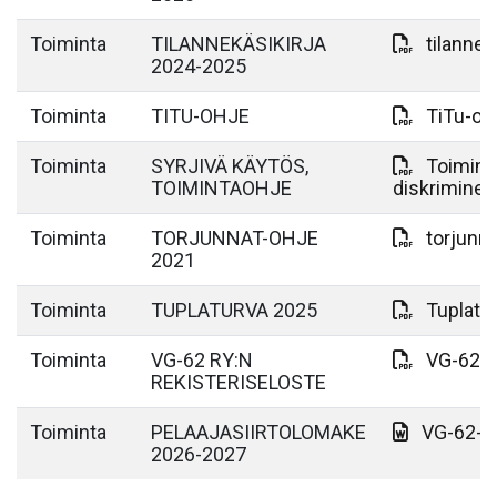
Toiminta
TILANNEKÄSIKIRJA
tilannek
2024-2025
Toiminta
TITU-OHJE
TiTu-oh
Toiminta
SYRJIVÄ KÄYTÖS,
Toiminta
TOIMINTAOHJE
diskrimine
Toiminta
TORJUNNAT-OHJE
torjunn
2021
Toiminta
TUPLATURVA 2025
Tuplatu
Toiminta
VG-62 RY:N
VG-62_R
REKISTERISELOSTE
Toiminta
PELAAJASIIRTOLOMAKE
VG-62-
2026-2027