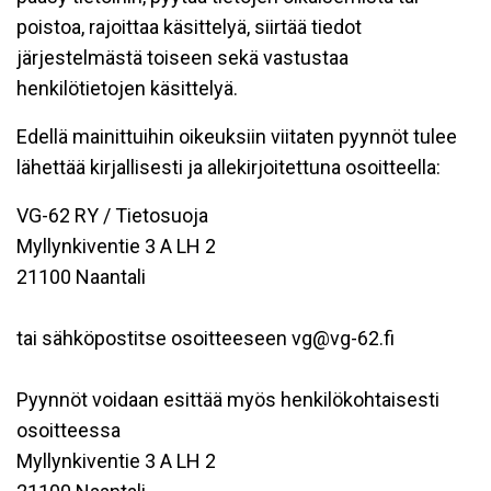
poistoa, rajoittaa käsittelyä, siirtää tiedot
järjestelmästä toiseen sekä vastustaa
henkilötietojen käsittelyä.
Edellä mainittuihin oikeuksiin viitaten pyynnöt tulee
lähettää kirjallisesti ja allekirjoitettuna osoitteella:
VG-62 RY / Tietosuoja
Myllynkiventie 3 A LH 2
21100 Naantali
tai sähköpostitse osoitteeseen vg@vg-62.fi
Pyynnöt voidaan esittää myös henkilökohtaisesti
osoitteessa
Myllynkiventie 3 A LH 2