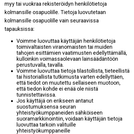
myy tai vuokraa rekisteröidyn henkilötietoja
kolmansille osapuolille. Tietoja luovutetaan
kolmansille osapuolille vain seuraavissa
tapauksissa:
Voimme luovuttaa käyttäjän henkilötietoja
toimivaltaisten viranomaisten tai muiden
tahojen esittämien vaatimusten edellyttämällä,
kulloinkin voimassaolevaan lainsäädäntöön
perustuvalla, tavalla.
Voimme luovuttaa tietoja tilastollista, tieteellistä
tai historiallista tutkimusta varten edellyttäen,
että tiedot on muutettu sellaiseen muotoon,
että tiedon kohde ei enää ole niistä
tunnistettavissa.
Jos käyttäjä on erikseen antanut
suostumuksensa seuran
yhteistyökumppaneiden sähköiseen
suoramarkkinointiin, voidaan käyttäjän tietoja
luovuttaa tarkoin valituille
yhteistyökumppaneille