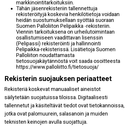
markkinointitarkoituksiin.
Tähän jäsenrekisteriin tallennettuja
rekisteröityjä koskevia henkilötietoja voidaan
heidän suostumuksellaan syöttää suoraan
Suomen Palloliiton Pelipaikka -rekisteriin.
Viennin tarkoituksena on urheilutoimintaan
osallistumiseen vaadittavan lisenssin
(Pelipassi) rekisteröinti ja hallinnointi
Pelipaikka-rekisterissä. Lisätietoja Suomen
Palloliiton noudattamasta
tietosuojakäytännöstä voit saada osoitteesta
https://www.palloliitto.fi/tietosuoja/
Rekisterin suojauksen periaatteet
Rekisteriä koskevat manuaaliset aineistot
säilytetään suojatuissa tiloissa. Digitaalisesti
tallennetut ja käsiteltävät tiedot ovat tietokannoissa,
jotka ovat palomuurein, salasanoin ja muiden
teknisten keinojen avulla suojattuja.