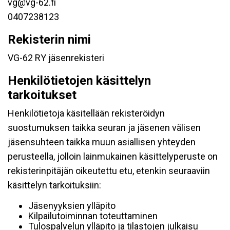
vg@vg-62.fi
0407238123
Rekisterin nimi
VG-62 RY jäsenrekisteri
Henkilötietojen käsittelyn
tarkoitukset
Henkilötietoja käsitellään rekisteröidyn
suostumuksen taikka seuran ja jäsenen välisen
jäsensuhteen taikka muun asiallisen yhteyden
perusteella, jolloin lainmukainen käsittelyperuste on
rekisterinpitäjän oikeutettu etu, etenkin seuraaviin
käsittelyn tarkoituksiin:
Jäsenyyksien ylläpito
Kilpailutoiminnan toteuttaminen
Tulospalvelun ylläpito ja tilastojen julkaisu