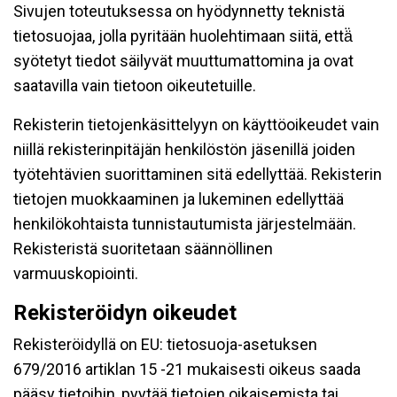
Sivujen toteutuksessa on hyödynnetty teknistä
tietosuojaa, jolla pyritään huolehtimaan siitä, että̈
syötetyt tiedot säilyvät muuttumattomina ja ovat
saatavilla vain tietoon oikeutetuille.
Rekisterin tietojenkäsittelyyn on käyttöoikeudet vain
niillä rekisterinpitäjän henkilöstön jäsenillä joiden
työtehtävien suorittaminen sitä edellyttää. Rekisterin
tietojen muokkaaminen ja lukeminen edellyttää
henkilökohtaista tunnistautumista järjestelmään.
Rekisteristä suoritetaan säännöllinen
varmuuskopiointi.
Rekisteröidyn oikeudet
Rekisteröidyllä on EU: tietosuoja-asetuksen
679/2016 artiklan 15 -21 mukaisesti oikeus saada
pääsy tietoihin, pyytää tietojen oikaisemista tai