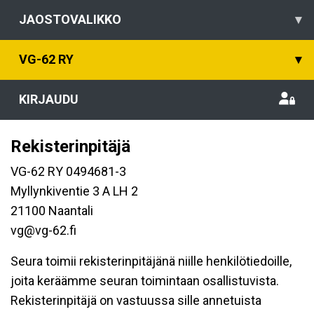
JAOSTOVALIKKO
▾
VG-62 RY
▾
KIRJAUDU
Rekisterinpitäjä
VG-62 RY 0494681-3
Myllynkiventie 3 A LH 2
21100 Naantali
vg@vg-62.fi
Seura toimii rekisterinpitäjänä niille henkilötiedoille,
joita keräämme seuran toimintaan osallistuvista.
Rekisterinpitäjä on vastuussa sille annetuista