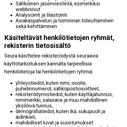
Sähköinen jäsenviestintä, esimerkiksi
webbisivut
Analysointi ja tilastointi
Asiakaspalvelun ja toiminnan toteuttaminen
sekä kehittäminen
Käsiteltävät henkilötietojen ryhmät,
rekisterin tietosisältö
Seura käsittelee rekisteröidystä seuraavia
käyttötarkoituksen kannalta tarpeellisia
henkilötietoja tai henkilötietojen ryhmiä:
yhteystiedot, kuten nimi, osoite,
puhelinnumerot, sähköpostiosoitteet,
rekisteröitymistiedot, kuten käyttäjätunnus,
nimimerkki, salasana ja muu mahdollinen
yksilöivä tunnus,
demografiatiedot, kuten ikä, sukupuoli ja
äidinkieli,
mahdolliset luvat ja suostumukset