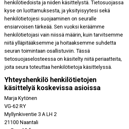
henkilötiedoista ja niiden käsittelystä. Tietosuojassa
kyse on luottamuksesta, ja yksityisyytesi sekä
henkilötietojesi suojaaminen on seuralle
ensiarvoisen tärkeää. Sen vuoksi keräämme
henkilötietojasi vain niissä määrin, kuin tarvitsemme
niitä ylläpitääksemme ja hoitaaksemme suhdetta
seuran toimintaan osallistuviin. Tässä
tietosuojaselosteessa on käsitelty niitä periaatteita,
joita seura toteuttaa henkilötietoja käsittelyssä.
Yhteyshenkilö henkilötietojen
käsittelyä koskevissa asioissa
Marja Kytönen
VG-62 RY
Myllynkiventie 3 A LH 2
21100 Naantali