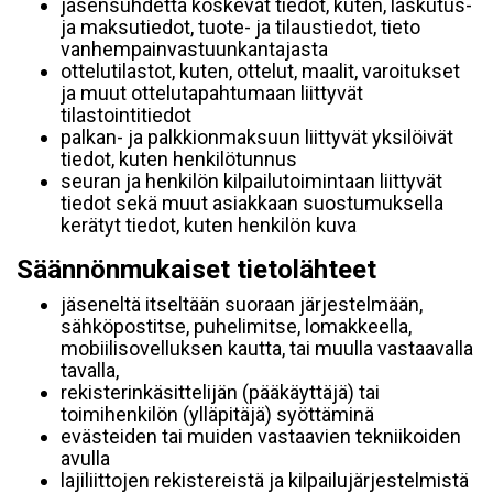
jäsensuhdetta koskevat tiedot, kuten, laskutus-
ja maksutiedot, tuote- ja tilaustiedot, tieto
vanhempainvastuunkantajasta
ottelutilastot, kuten, ottelut, maalit, varoitukset
ja muut ottelutapahtumaan liittyvät
tilastointitiedot
palkan- ja palkkionmaksuun liittyvät yksilöivät
tiedot, kuten henkilötunnus
seuran ja henkilön kilpailutoimintaan liittyvät
tiedot sekä muut asiakkaan suostumuksella
kerätyt tiedot, kuten henkilön kuva
Säännönmukaiset tietolähteet
jäseneltä itseltään suoraan järjestelmään,
sähköpostitse, puhelimitse, lomakkeella,
mobiilisovelluksen kautta, tai muulla vastaavalla
tavalla,
rekisterinkäsittelijän (pääkäyttäjä) tai
toimihenkilön (ylläpitäjä) syöttäminä
evästeiden tai muiden vastaavien tekniikoiden
avulla
lajiliittojen rekistereistä ja kilpailujärjestelmistä