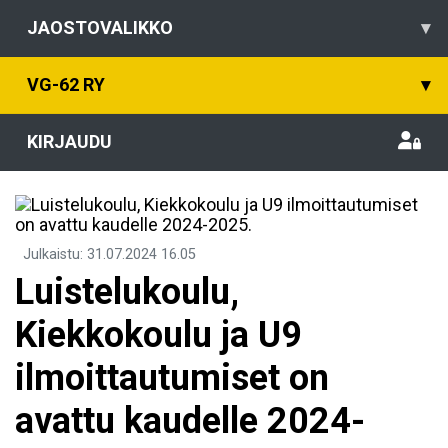
JAOSTOVALIKKO
▾
VG-62 RY
▾
KIRJAUDU
Julkaistu
:
31.07.2024
16.05
Luistelukoulu,
Kiekkokoulu ja U9
ilmoittautumiset on
avattu kaudelle 2024-