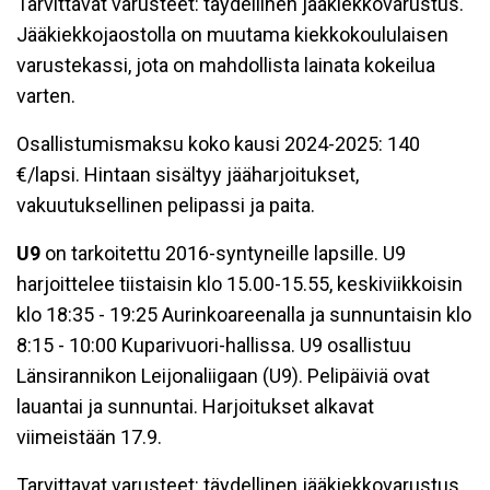
Tarvittavat varusteet: täydellinen jääkiekkovarustus.
Jääkiekkojaostolla on muutama kiekkokoululaisen
varustekassi, jota on mahdollista lainata kokeilua
varten.
Osallistumismaksu koko kausi 2024-2025: 140
€/lapsi. Hintaan sisältyy jääharjoitukset,
vakuutuksellinen pelipassi ja paita.
U9
on tarkoitettu 2016-syntyneille lapsille. U9
harjoittelee tiistaisin klo 15.00-15.55, keskiviikkoisin
klo 18:35 - 19:25 Aurinkoareenalla ja sunnuntaisin klo
8:15 - 10:00 Kuparivuori-hallissa. U9 osallistuu
Länsirannikon Leijonaliigaan (U9). Pelipäiviä ovat
lauantai ja sunnuntai. Harjoitukset alkavat
viimeistään 17.9.
Tarvittavat varusteet: täydellinen jääkiekkovarustus.