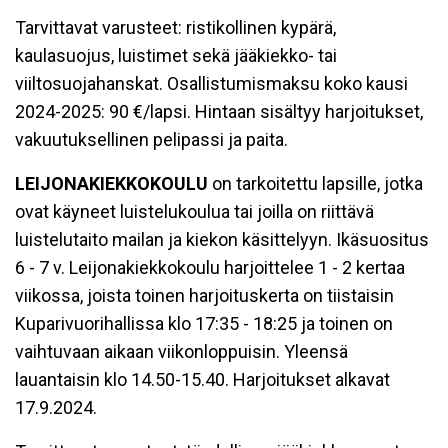
Tarvittavat varusteet: ristikollinen kypärä,
kaulasuojus, luistimet sekä jääkiekko- tai
viiltosuojahanskat. Osallistumismaksu koko kausi
2024-2025: 90 €/lapsi. Hintaan sisältyy harjoitukset,
vakuutuksellinen pelipassi ja paita.
LEIJONAKIEKKOKOULU
on tarkoitettu lapsille, jotka
ovat käyneet luistelukoulua tai joilla on riittävä
luistelutaito mailan ja kiekon käsittelyyn. Ikäsuositus
6 - 7 v. Leijonakiekkokoulu harjoittelee 1 - 2 kertaa
viikossa, joista toinen harjoituskerta on tiistaisin
Kuparivuorihallissa klo 17:35 - 18:25 ja toinen on
vaihtuvaan aikaan viikonloppuisin. Yleensä
lauantaisin klo 14.50-15.40. Harjoitukset alkavat
17.9.2024.