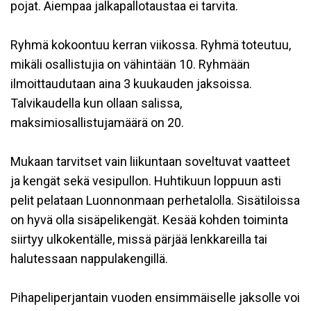
pojat. Aiempaa jalkapallotaustaa ei tarvita.
Ryhmä kokoontuu kerran viikossa. Ryhmä toteutuu,
mikäli osallistujia on vähintään 10. Ryhmään
ilmoittaudutaan aina 3 kuukauden jaksoissa.
Talvikaudella kun ollaan salissa,
maksimiosallistujamäärä on 20.
Mukaan tarvitset vain liikuntaan soveltuvat vaatteet
ja kengät sekä vesipullon. Huhtikuun loppuun asti
pelit pelataan Luonnonmaan perhetalolla. Sisätiloissa
on hyvä olla sisäpelikengät. Kesää kohden toiminta
siirtyy ulkokentälle, missä pärjää lenkkareilla tai
halutessaan nappulakengillä.
Pihapeliperjantain vuoden ensimmäiselle jaksolle voi