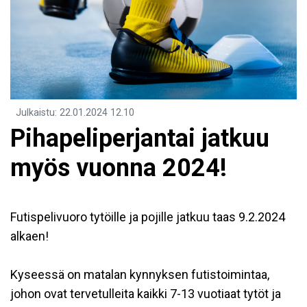
Julkaistu
:
22.01.2024
12.10
Pihapeliperjantai jatkuu
myös vuonna 2024!
Futispelivuoro tytöille ja pojille jatkuu taas 9.2.2024
alkaen!
Kyseessä on matalan kynnyksen futistoimintaa,
johon ovat tervetulleita kaikki 7-13 vuotiaat tytöt ja