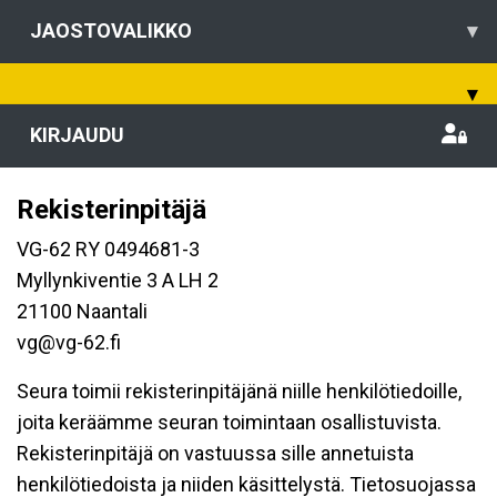
JAOSTOVALIKKO
▾
▾
KIRJAUDU
Rekisterinpitäjä
VG-62 RY 0494681-3
Myllynkiventie 3 A LH 2
21100 Naantali
vg@vg-62.fi
Seura toimii rekisterinpitäjänä niille henkilötiedoille,
joita keräämme seuran toimintaan osallistuvista.
Rekisterinpitäjä on vastuussa sille annetuista
henkilötiedoista ja niiden käsittelystä. Tietosuojassa