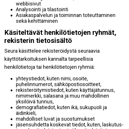
webbisivut
Analysointi ja tilastointi
Asiakaspalvelun ja toiminnan toteuttaminen
sekä kehittäminen
Käsiteltävät henkilötietojen ryhmät,
rekisterin tietosisältö
Seura käsittelee rekisteröidystä seuraavia
käyttötarkoituksen kannalta tarpeellisia
henkilötietoja tai henkilötietojen ryhmiä:
yhteystiedot, kuten nimi, osoite,
puhelinnumerot, sähköpostiosoitteet,
rekisteröitymistiedot, kuten käyttäjätunnus,
nimimerkki, salasana ja muu mahdollinen
yksilöivä tunnus,
demografiatiedot, kuten ikä, sukupuoli ja
äidinkieli,
mahdolliset luvat ja suostumukset
jäsensuhdetta koskevat tiedot, kuten, laskutus-