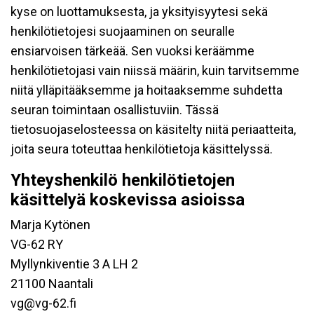
kyse on luottamuksesta, ja yksityisyytesi sekä
henkilötietojesi suojaaminen on seuralle
ensiarvoisen tärkeää. Sen vuoksi keräämme
henkilötietojasi vain niissä määrin, kuin tarvitsemme
niitä ylläpitääksemme ja hoitaaksemme suhdetta
seuran toimintaan osallistuviin. Tässä
tietosuojaselosteessa on käsitelty niitä periaatteita,
joita seura toteuttaa henkilötietoja käsittelyssä.
Yhteyshenkilö henkilötietojen
käsittelyä koskevissa asioissa
Marja Kytönen
VG-62 RY
Myllynkiventie 3 A LH 2
21100 Naantali
vg@vg-62.fi