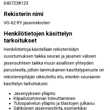
0407238123
Rekisterin nimi
VG-62 RY jäsenrekisteri
Henkilötietojen käsittelyn
tarkoitukset
Henkilötietoja käsitellään rekisteröidyn
suostumuksen taikka seuran ja jäsenen välisen
jäsensuhteen taikka muun asiallisen yhteyden
perusteella, jolloin lainmukainen käsittelyperuste on
rekisterinpitäjän oikeutettu etu, etenkin seuraaviin
käsittelyn tarkoituksiin:
Jäsenyyksien ylläpito
Kilpailutoiminnan toteuttaminen
Tulospalvelun ylläpito ja tilastojen julkaisu
Sähköinen jäsenviestintä, esimerkiksi