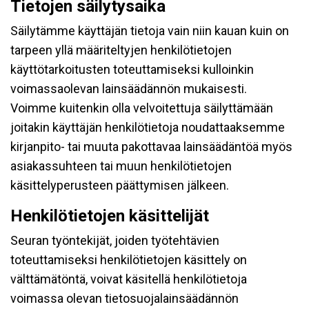
Tietojen säilytysaika
Säilytämme käyttäjän tietoja vain niin kauan kuin on
tarpeen yllä määriteltyjen henkilötietojen
käyttötarkoitusten toteuttamiseksi kulloinkin
voimassaolevan lainsäädännön mukaisesti.
Voimme kuitenkin olla velvoitettuja säilyttämään
joitakin käyttäjän henkilötietoja noudattaaksemme
kirjanpito- tai muuta pakottavaa lainsäädäntöä myös
asiakassuhteen tai muun henkilötietojen
käsittelyperusteen päättymisen jälkeen.
Henkilötietojen käsittelijät
Seuran työntekijät, joiden työtehtävien
toteuttamiseksi henkilötietojen käsittely on
välttämätöntä, voivat käsitellä henkilötietoja
voimassa olevan tietosuojalainsäädännön