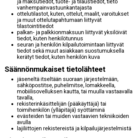
ja maksutiedot, tuote- ja tilaustiedot, tieto
vanhempainvastuunkantajasta
ottelutilastot, kuten, ottelut, maalit, varoitukset
ja muut ottelutapahtumaan liittyvät
tilastointitiedot
palkan- ja palkkionmaksuun liittyvät yksilöivät
tiedot, kuten henkilötunnus
seuran ja henkilön kilpailutoimintaan liittyvät
tiedot sekä muut asiakkaan suostumuksella
kerätyt tiedot, kuten henkilön kuva
Säännönmukaiset tietolähteet
jäseneltä itseltään suoraan järjestelmään,
sähköpostitse, puhelimitse, lomakkeella,
mobiilisovelluksen kautta, tai muulla vastaavalla
tavalla,
rekisterinkäsittelijän (pääkäyttäjä) tai
toimihenkilön (ylläpitäjä) syöttäminä
evästeiden tai muiden vastaavien tekniikoiden
avulla
lajiliittojen rekistereistä ja kilpailujärjestelmistä