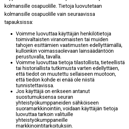
kolmansille osapuolille. Tietoja luovutetaan
kolmansille osapuolille vain seuraavissa
tapauksissa:
Voimme luovuttaa käyttäjän henkilötietoja
toimivaltaisten viranomaisten tai muiden
tahojen esittämien vaatimusten edellyttämällä,
kulloinkin voimassaolevaan lainsäädäntöön
perustuvalla, tavalla.
Voimme luovuttaa tietoja tilastollista, tieteellistä
tai historiallista tutkimusta varten edellyttäen,
että tiedot on muutettu sellaiseen muotoon,
että tiedon kohde ei enää ole niistä
tunnistettavissa.
Jos käyttäjä on erikseen antanut
suostumuksensa seuran
yhteistyökumppaneiden sähköiseen
suoramarkkinointiin, voidaan käyttäjän tietoja
luovuttaa tarkoin valituille
yhteistyökumppaneille
markkinointitarkoituksiin.