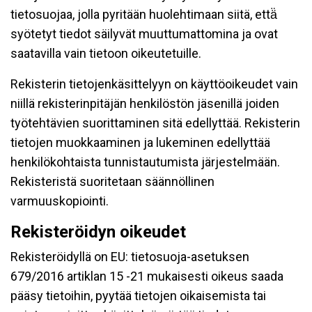
tietosuojaa, jolla pyritään huolehtimaan siitä, että̈
syötetyt tiedot säilyvät muuttumattomina ja ovat
saatavilla vain tietoon oikeutetuille.
Rekisterin tietojenkäsittelyyn on käyttöoikeudet vain
niillä rekisterinpitäjän henkilöstön jäsenillä joiden
työtehtävien suorittaminen sitä edellyttää. Rekisterin
tietojen muokkaaminen ja lukeminen edellyttää
henkilökohtaista tunnistautumista järjestelmään.
Rekisteristä suoritetaan säännöllinen
varmuuskopiointi.
Rekisteröidyn oikeudet
Rekisteröidyllä on EU: tietosuoja-asetuksen
679/2016 artiklan 15 -21 mukaisesti oikeus saada
pääsy tietoihin, pyytää tietojen oikaisemista tai