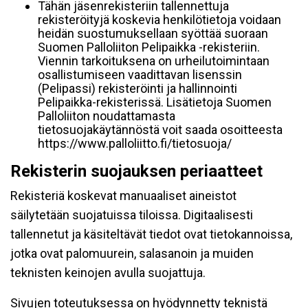
Tähän jäsenrekisteriin tallennettuja
rekisteröityjä koskevia henkilötietoja voidaan
heidän suostumuksellaan syöttää suoraan
Suomen Palloliiton Pelipaikka -rekisteriin.
Viennin tarkoituksena on urheilutoimintaan
osallistumiseen vaadittavan lisenssin
(Pelipassi) rekisteröinti ja hallinnointi
Pelipaikka-rekisterissä. Lisätietoja Suomen
Palloliiton noudattamasta
tietosuojakäytännöstä voit saada osoitteesta
https://www.palloliitto.fi/tietosuoja/
Rekisterin suojauksen periaatteet
Rekisteriä koskevat manuaaliset aineistot
säilytetään suojatuissa tiloissa. Digitaalisesti
tallennetut ja käsiteltävät tiedot ovat tietokannoissa,
jotka ovat palomuurein, salasanoin ja muiden
teknisten keinojen avulla suojattuja.
Sivujen toteutuksessa on hyödynnetty teknistä