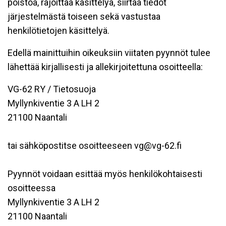
poistoa, rajoittaa käsittelyä, siirtää tiedot
järjestelmästä toiseen sekä vastustaa
henkilötietojen käsittelyä.
Edellä mainittuihin oikeuksiin viitaten pyynnöt tulee
lähettää kirjallisesti ja allekirjoitettuna osoitteella:
VG-62 RY / Tietosuoja
Myllynkiventie 3 A LH 2
21100 Naantali
tai sähköpostitse osoitteeseen vg@vg-62.fi
Pyynnöt voidaan esittää myös henkilökohtaisesti
osoitteessa
Myllynkiventie 3 A LH 2
21100 Naantali