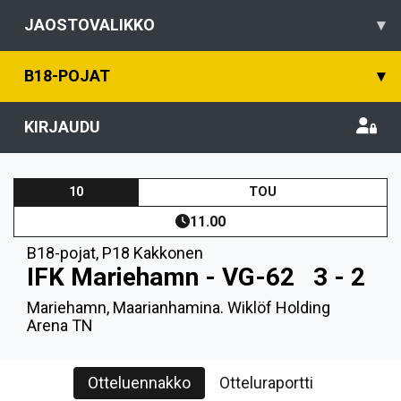
JAOSTOVALIKKO
▾
B18-POJAT
▾
KIRJAUDU
10
TOU
11.00
B18-pojat
,
P18 Kakkonen
IFK Mariehamn - VG-62
3 - 2
Mariehamn, Maarianhamina. Wiklöf Holding
Arena TN
Otteluennakko
Otteluraportti