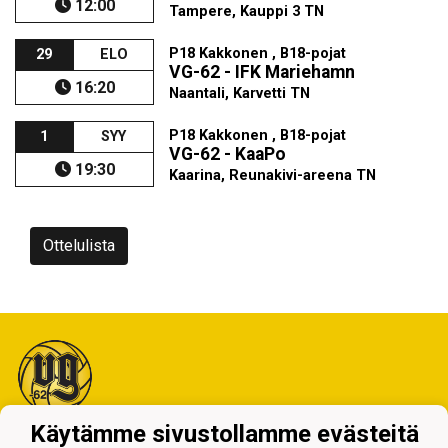
12:00
Tampere, Kauppi 3 TN
P18 Kakkonen , B18-pojat
29
ELO
VG-62 - IFK Mariehamn
16:20
Naantali, Karvetti TN
P18 Kakkonen , B18-pojat
1
SYY
VG-62 - KaaPo
19:30
Kaarina, Reunakivi-areena TN
Ottelulista
Käytämme sivustollamme evästeitä
Tietosuojaseloste