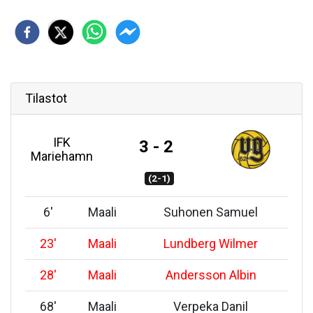
Tilastot
IFK
3 - 2
Mariehamn
(2-1)
6
'
Maali
Suhonen Samuel
23
'
Maali
Lundberg Wilmer
28
'
Maali
Andersson Albin
68
'
Maali
Verpeka Danil