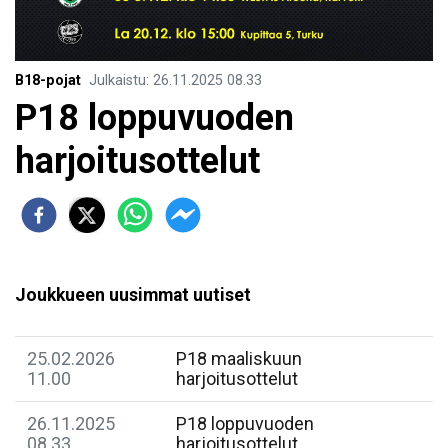
B18-pojat
Julkaistu
:
26.11.2025
08.33
P18 loppuvuoden
harjoitusottelut
Joukkueen uusimmat uutiset
25.02.2026
P18 maaliskuun
11.00
harjoitusottelut
26.11.2025
P18 loppuvuoden
08.33
harjoitusottelut