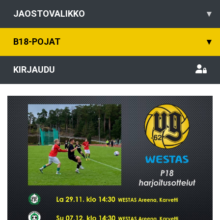
JAOSTOVALIKKO
▾
B18-POJAT
▾
KIRJAUDU