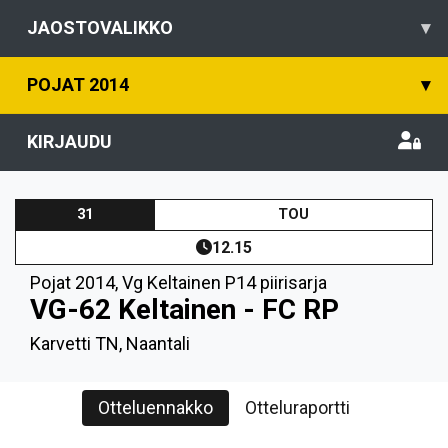
JAOSTOVALIKKO
▾
POJAT 2014
▾
KIRJAUDU
31
TOU
12.15
Pojat 2014
,
Vg Keltainen P14 piirisarja
VG-62 Keltainen - FC RP
Karvetti TN, Naantali
Otteluennakko
Otteluraportti