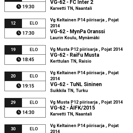
VG-62 - FC Inter 2
19:30
Karvetti TN, Naantali
Vg Keltainen P14 piirisarja , Pojat
12
ELO
2014
VG-62 - MynPa Oranssi
17:30
Laurin Koulu, Mynämäki
Vg Musta P12 piirisarja , Pojat 2014
19
ELO
VG-62 - RaiFu Musta
18:45
Kerttulan TN, Raisio
Vg Keltainen P14 piirisarja , Pojat
20
ELO
2014
VG-62 - TuNL Sininen
19:15
Suikkila TN, Turku
Vg Musta P12 piirisarja , Pojat 2014
29
ELO
VG-62 - ÅIFK/2015
14:30
Karvetti TN, Naantali
Vg Keltainen P14 piirisarja , Pojat
30
ELO
2014