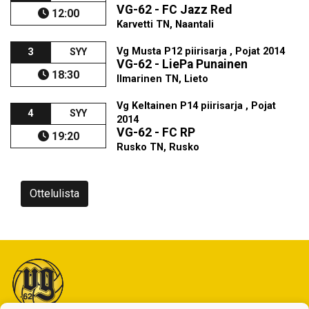
VG-62 - FC Jazz Red
12:00
Karvetti TN, Naantali
Vg Musta P12 piirisarja , Pojat 2014
3
SYY
VG-62 - LiePa Punainen
18:30
Ilmarinen TN, Lieto
Vg Keltainen P14 piirisarja , Pojat
4
SYY
2014
VG-62 - FC RP
19:20
Rusko TN, Rusko
Ottelulista