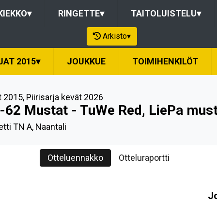
KIEKKO
▾
RINGETTE
▾
TAITOLUISTELU
▾
Arkisto
▾
JAT 2015
▾
JOUKKUE
TOIMIHENKILÖT
t 2015
,
Piirisarja kevät 2026
-62 Mustat - TuWe Red, LiePa musta
tti TN A, Naantali
Otteluennakko
Otteluraportti
J