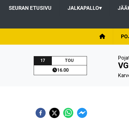
SEURAN ETUSIVU
JALKAPALLO
▾
JÄÄ
PO
Poja
17
TOU
VG
16.00
Karve