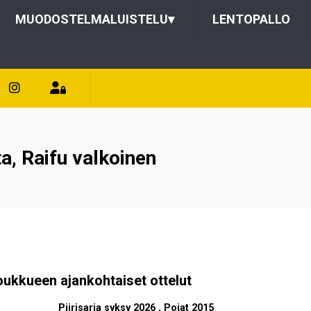
MUODOSTELMALUISTELU
▾
LENTOPALLO
, Raifu valkoinen
oukkueen ajankohtaiset ottelut
Piirisarja syksy 2026 , Pojat 2015