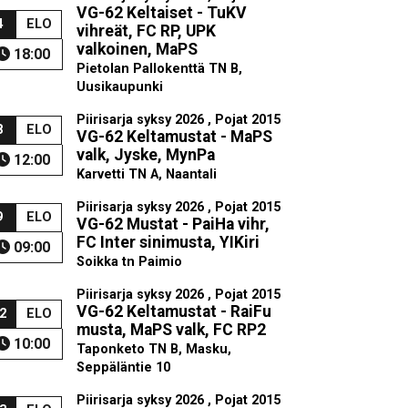
VG-62 Keltaiset - TuKV
4
ELO
vihreät, FC RP, UPK
valkoinen, MaPS
18:00
Pietolan Pallokenttä TN B,
Uusikaupunki
Piirisarja syksy 2026 , Pojat 2015
8
ELO
VG-62 Keltamustat - MaPS
valk, Jyske, MynPa
12:00
Karvetti TN A, Naantali
Piirisarja syksy 2026 , Pojat 2015
9
ELO
VG-62 Mustat - PaiHa vihr,
FC Inter sinimusta, YIKiri
09:00
Soikka tn Paimio
Piirisarja syksy 2026 , Pojat 2015
VG-62 Keltamustat - RaiFu
2
ELO
musta, MaPS valk, FC RP2
10:00
Taponketo TN B, Masku,
Seppäläntie 10
Piirisarja syksy 2026 , Pojat 2015