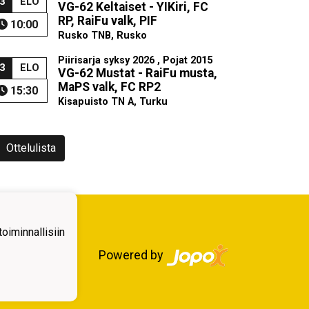
3
ELO
VG-62 Keltaiset - YIKiri, FC
RP, RaiFu valk, PIF
10:00
Rusko TNB, Rusko
Piirisarja syksy 2026 , Pojat 2015
3
ELO
VG-62 Mustat - RaiFu musta,
MaPS valk, FC RP2
15:30
Kisapuisto TN A, Turku
Ottelulista
iminnallisiin
Powered by