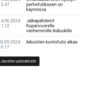
13.47
perhefutikseen on
käynnissä
14.06.2024
Jalkapalloleirit
11.12
Kuparivuorella
vanhemmille ikäluokille
30.05.2024
Aikuisten kuntofutis alkaa
10.17
Jaoston uutisarkisto