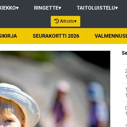
KIEKKO
▾
RINGETTE
▾
TAITOLUISTELU
▾
Arkisto
▾
IKIRJA
SEURAKORTTI 2026
VALMENNUS
Se