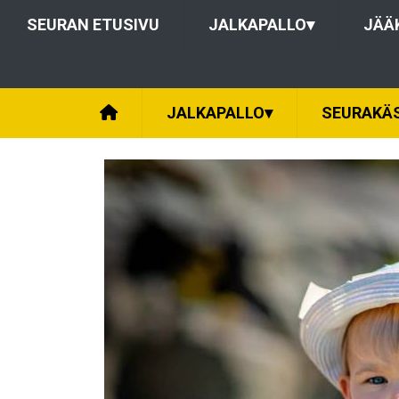
SEURAN ETUSIVU
JALKAPALLO
▾
JÄÄ
JALKAPALLO
▾
SEURAKÄS