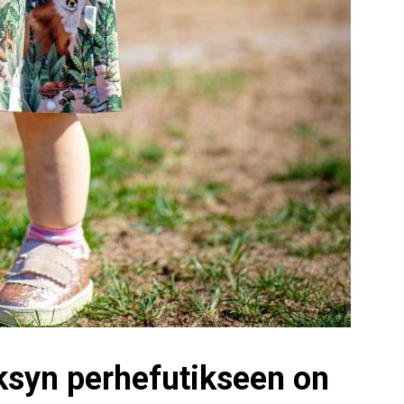
ksyn perhefutikseen on