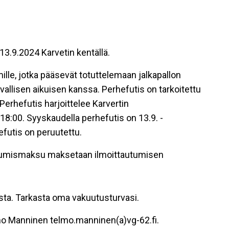
13.9.2024 Karvetin kentällä.
lle, jotka pääsevät totuttelemaan jalkapallon
allisen aikuisen kanssa. Perhefutis on tarkoitettu
. Perhefutis harjoittelee Karvertin
 18:00. Syyskaudella perhefutis on 13.9. -
efutis on peruutettu.
stumismaksu maksetaan ilmoittautumisen
sta. Tarkasta oma vakuutusturvasi.
mo Manninen telmo.manninen(a)vg-62.fi.