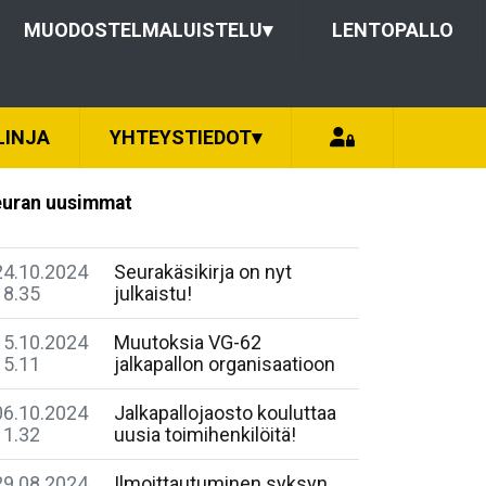
MUODOSTELMALUISTELU
▾
LENTOPALLO
LINJA
YHTEYSTIEDOT
▾
uran uusimmat
24.10.2024
Seurakäsikirja on nyt
18.35
julkaistu!
15.10.2024
Muutoksia VG-62
15.11
jalkapallon organisaatioon
06.10.2024
Jalkapallojaosto kouluttaa
11.32
uusia toimihenkilöitä!
29.08.2024
Ilmoittautuminen syksyn