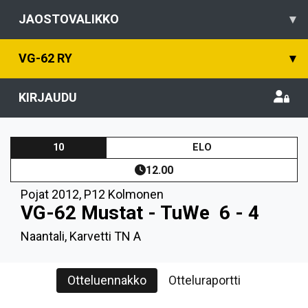
JAOSTOVALIKKO
▾
VG-62 RY
▾
KIRJAUDU
10
ELO
12.00
Pojat 2012
,
P12 Kolmonen
VG-62 Mustat - TuWe
6 - 4
Naantali, Karvetti TN A
Otteluennakko
Otteluraportti