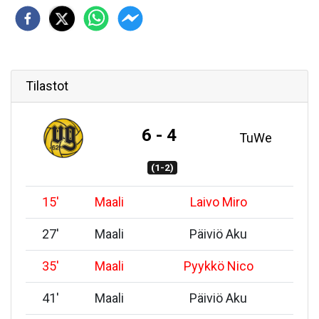
Tilastot
6 - 4
TuWe
(1-2)
15
'
Maali
Laivo Miro
27
'
Maali
Päiviö Aku
35
'
Maali
Pyykkö Nico
41
'
Maali
Päiviö Aku