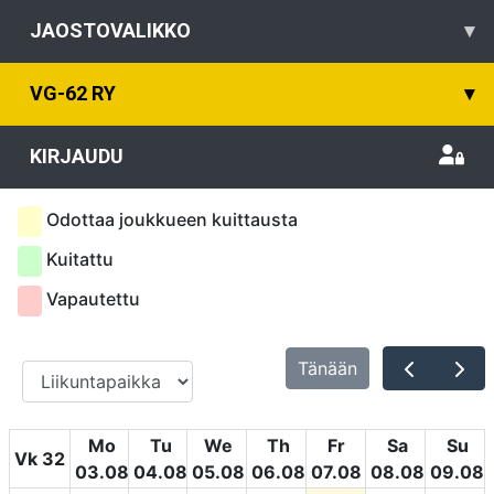
JAOSTOVALIKKO
▾
VG-62 RY
▾
KIRJAUDU