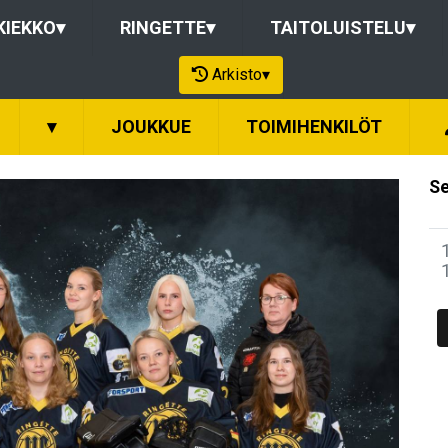
KIEKKO
▾
RINGETTE
▾
TAITOLUISTELU
▾
Arkisto
▾
▾
JOUKKUE
TOIMIHENKILÖT
Se